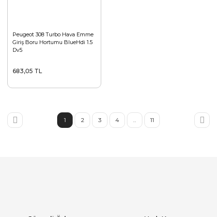
Peugeot 308 Turbo Hava Emme
Giriş Boru Hortumu BlueHdi 1.5
Dv5
683,05 TL
1
2
3
4
..
11