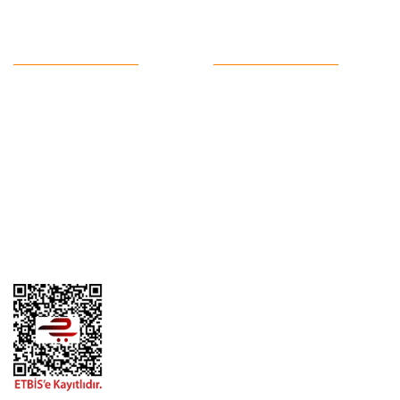
Mail :
fordkayseri@hotmail.com
Kurumsal
Alışveriş
Hakkımızda
Satış Sözleşmesi
Kargo Takibi
Ödeme ve Teslimat
Yeni Üyelik
Gizlilik ve Güvenlik
İletişim
İade ve İptal
Garanti Şartları
Hesap Numaralarımız
Havale Bildirim Formu