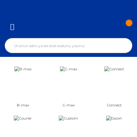
B-max
C-max
Connect