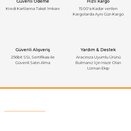
Güvenli Ödeme
Hızlı Kargo
Kredi Kartlarına Taksit İmkanı
15:00'a Kadar verilen
Kargolarda Aynı Gün Kargo
Güvenli Alışveriş
Yardım & Destek
256bit SSL Sertifikası ile
Aracınıza Uyumlu Ürünü
Güvenli Satın Alma
Bulmanız İçin Hazır Olan
Uzman Ekip
Ulaşım Bilgileri
Telefon :
0543 728 18 13