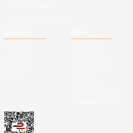
Telefon :
0543 728 18 13
Mail :
fordkayseri@hotmail.com
Kurumsal
Alışveriş
Hakkımızda
Satış Sözleşmesi
Kargo Takibi
Ödeme ve Teslimat
Yeni Üyelik
Gizlilik ve Güvenlik
İletişim
İade ve İptal
Garanti Şartları
Hesap Numaralarımız
Havale Bildirim Formu