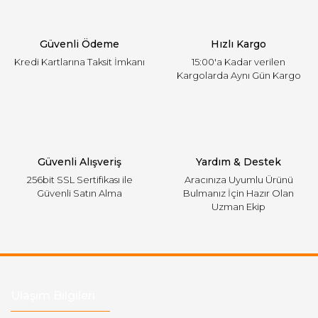
Ürün bilgilerinde hatalar bulunuyor.
Ürün fiyatı diğer sitelerden daha pahalı.
Güvenli Ödeme
Hızlı Kargo
Bu ürüne benzer farklı alternatifler olmalı.
Kredi Kartlarına Taksit İmkanı
15:00'a Kadar verilen
Kargolarda Aynı Gün Kargo
Gönder
Güvenli Alışveriş
Yardım & Destek
256bit SSL Sertifikası ile
Aracınıza Uyumlu Ürünü
Güvenli Satın Alma
Bulmanız İçin Hazır Olan
Uzman Ekip
Ulaşım Bilgileri