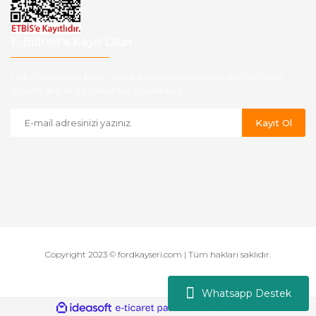
E-Bülten'e Kayıt Olun
Haber listemize kayıt olarak kampanyalardan,indirim ve yeni
ürünlerden ilk siz haberdar olabilirsiniz.
Kayıt Ol
Copyright 2023 © fordkayseri.com | Tüm hakları saklıdır.
Whatsapp Destek
ile
ideasoft
e-