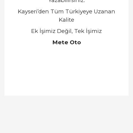
Yazabilirsiniz.
Kayseri’den Tüm Türkiyeye Uzanan
Kalite
Ek İşimiz Değil, Tek İşimiz
Mete Oto
Bu ürünün fiyat bilgisi, resim, ürün açıklamalarında
ve diğer konularda yetersiz gördüğünüz noktaları
Bu ürüne ilk yorumu siz yapın!
öneri formunu kullanarak tarafımıza iletebilirsiniz.
Görüş ve önerileriniz için teşekkür ederiz.
Yorum Yaz
Ürün resmi kalitesiz, bozuk veya görüntülenemiyor.
Ürün açıklamasında eksik bilgiler bulunuyor.