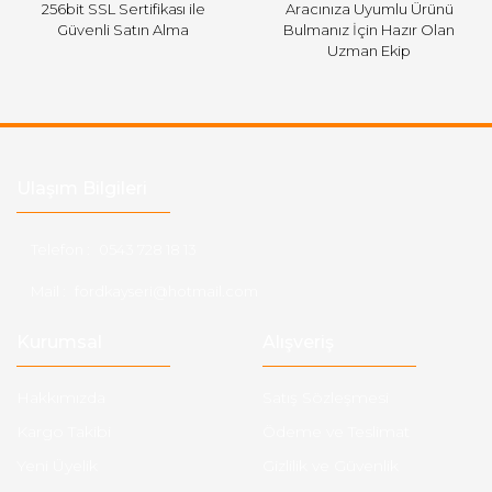
256bit SSL Sertifikası ile
Aracınıza Uyumlu Ürünü
Güvenli Satın Alma
Bulmanız İçin Hazır Olan
Uzman Ekip
Ulaşım Bilgileri
Telefon :
0543 728 18 13
Mail :
fordkayseri@hotmail.com
Kurumsal
Alışveriş
Hakkımızda
Satış Sözleşmesi
Kargo Takibi
Ödeme ve Teslimat
Yeni Üyelik
Gizlilik ve Güvenlik