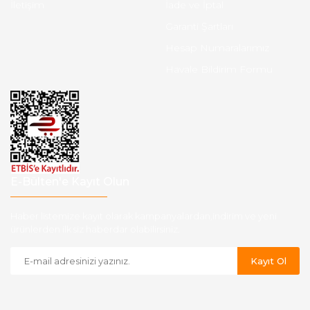
İletişim
İade ve İptal
Garanti Şartları
Hesap Numaralarımız
Havale Bildirim Formu
E-Bülten'e Kayıt Olun
Haber listemize kayıt olarak kampanyalardan,indirim ve yeni
ürünlerden ilk siz haberdar olabilirsiniz.
Kayıt Ol