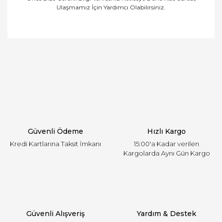
Ulaşmamız İçin Yardımcı Olabilirsiniz.
Bu ürünün fiyat bilgisi, resim, ürün açıklamalarında
ve diğer konularda yetersiz gördüğünüz noktaları
Bu ürüne ilk yorumu siz yapın!
öneri formunu kullanarak tarafımıza iletebilirsiniz.
Görüş ve önerileriniz için teşekkür ederiz.
Yorum Yaz
Ürün resmi kalitesiz, bozuk veya görüntülenemiyor.
Ürün açıklamasında eksik bilgiler bulunuyor.
Ürün bilgilerinde hatalar bulunuyor.
Ürün fiyatı diğer sitelerden daha pahalı.
Güvenli Ödeme
Hızlı Kargo
Bu ürüne benzer farklı alternatifler olmalı.
Kredi Kartlarına Taksit İmkanı
15:00'a Kadar verilen
Kargolarda Aynı Gün Kargo
Gönder
Güvenli Alışveriş
Yardım & Destek