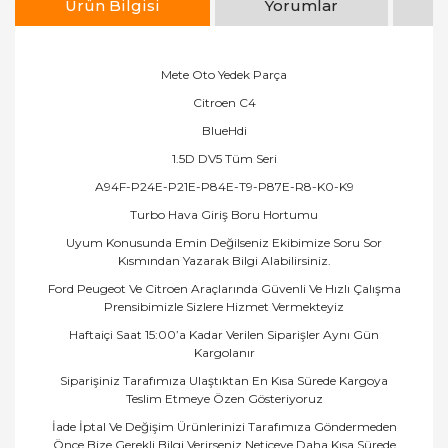
Ürün Bilgisi
Yorumlar
Mete Oto Yedek Parça
Citroen C4
BlueHdi
1.5D DV5 Tüm Seri
A94F-P24E-P21E-P84E-T9-P87E-R8-K0-K9
Turbo Hava Giriş Boru Hortumu
Uyum Konusunda Emin Değilseniz Ekibimize Soru Sor
Kısmından Yazarak Bilgi Alabilirsiniz.
Ford Peugeot Ve Citroen Araçlarında Güvenli Ve Hızlı Çalışma
Prensibimizle Sizlere Hizmet Vermekteyiz
Haftaiçi Saat 15:00’a Kadar Verilen Siparişler Aynı Gün
Kargolanır
Siparişiniz Tarafımıza Ulaştıktan En Kısa Sürede Kargoya
Teslim Etmeye Özen Gösteriyoruz
İade İptal Ve Değişim Ürünlerinizi Tarafımıza Göndermeden
Önce Bize Gerekli Bilgi Verirseniz Neticeye Daha Kısa Sürede