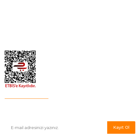
Yeni Üyelik
Gizlilik ve Güvenlik
İletişim
İade ve İptal
Garanti Şartları
Hesap Numaralarımız
Havale Bildirim Formu
E-Bülten'e Kayıt Olun
Haber listemize kayıt olarak kampanyalardan,indirim ve yeni
ürünlerden ilk siz haberdar olabilirsiniz.
Kayıt Ol