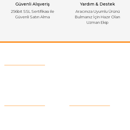
Güvenli Alışveriş
Yardım & Destek
256bit SSL Sertifikası ile
Aracınıza Uyumlu Ürünü
Güvenli Satın Alma
Bulmanız İçin Hazır Olan
Uzman Ekip
Ulaşım Bilgileri
Telefon :
0543 728 18 13
Mail :
fordkayseri@hotmail.com
Kurumsal
Alışveriş
Hakkımızda
Satış Sözleşmesi
Kargo Takibi
Ödeme ve Teslimat