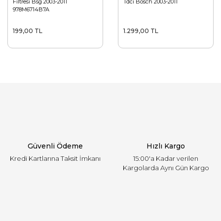
Filtresi Bsg 2003-2011
Tdcı Bosch 2003-2011
978M6714B7A
199,00 TL
1.299,00 TL
Güvenli Ödeme
Hızlı Kargo
Kredi Kartlarına Taksit İmkanı
15:00'a Kadar verilen
Kargolarda Aynı Gün Kargo