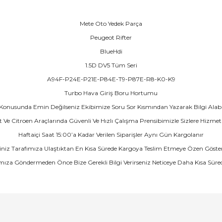
Mete Oto Yedek Parça
Peugeot Rifter
BlueHdi
1.5D DV5 Tüm Seri
A94F-P24E-P21E-P84E-T9-P87E-R8-K0-K9
Turbo Hava Giriş Boru Hortumu
onusunda Emin Değilseniz Ekibimize Soru Sor Kısmından Yazarak Bilgi Alabili
 Ve Citroen Araçlarında Güvenli Ve Hızlı Çalışma Prensibimizle Sizlere Hizme
Haftaiçi Saat 15:00’a Kadar Verilen Siparişler Aynı Gün Kargolanır
şiniz Tarafımıza Ulaştıktan En Kısa Sürede Kargoya Teslim Etmeye Özen Göste
ımıza Göndermeden Önce Bize Gerekli Bilgi Verirseniz Neticeye Daha Kısa Süre
arında ve diğer konularda yetersiz gördüğünüz noktaları öneri formunu ku
Bu ürüne ilk yorumu siz yapın!
emiyor.