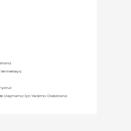
rsiniz.
t Vermekteyiz
riyoruz
de Ulaşmamız İçin Yardımcı Olabilirsiniz.
llanarak tarafımıza iletebilirsiniz.