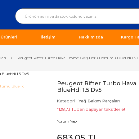
ı Ürünleri
İletişim
Hakkımızda
Kargo Ta
ları
Peugeot Rifter Turbo Hava Emme Giriş Boru Hortumu BlueHdi 1.5 
Peugeot Rifter Turbo Hava
BlueHdi 1.5 Dv5
Kategori
Yağ Bakım Parçaları
*128,73 TL den başlayan taksitlerle!
Yorum Yap
683,05 TL