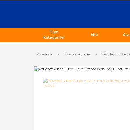
Tüm
Akü
Sıv
Kategoriler
Anasayfa
Tüm Kategoriler
Yağ Bakım Parça