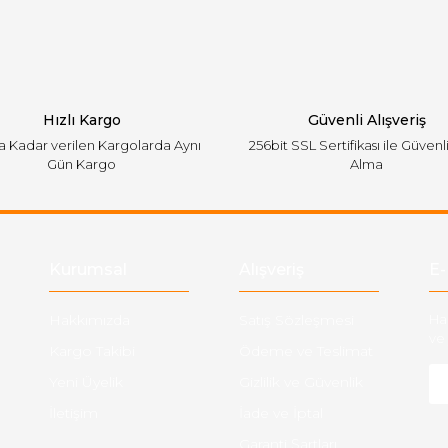
Yorum Yaz
Hızlı Kargo
Güvenli Alışveriş
'a Kadar verilen Kargolarda Aynı
256bit SSL Sertifikası ile Güvenl
Gün Kargo
Alma
Gönder
Kurumsal
Alışveriş
E-
Hakkımızda
Satış Sözleşmesi
Ha
ve 
Kargo Takibi
Ödeme ve Teslimat
Yeni Üyelik
Gizlilik ve Güvenlik
İletişim
İade ve İptal
Garanti Şartları