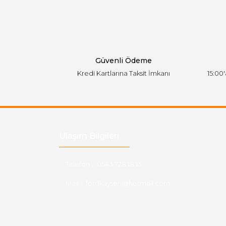
Ürün açıklamasında eksik bilgiler bulunuyor.
Ürün bilgilerinde hatalar bulunuyor.
Ürün fiyatı diğer sitelerden daha pahalı.
Bu ürüne benzer farklı alternatifler olmalı.
Güvenli Ödeme
Kredi Kartlarına Taksit İmkanı
15:00
Ulaşım Bilgileri
Telefon :
0543 728 18 13
Mail :
fordkayseri@hotmail.com