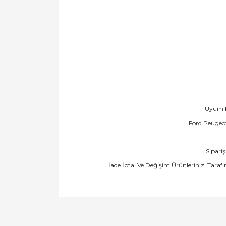
Uyum K
Ford Peugeot
Sipari
İade İptal Ve Değişim Ürünlerinizi Taraf
Bu ürünün fiyat bilgisi, resim, ürün açıklamal
Görüş ve önerileriniz için teşekkür ederiz.
Ürün resmi kalitesiz, bozuk veya görüntülen