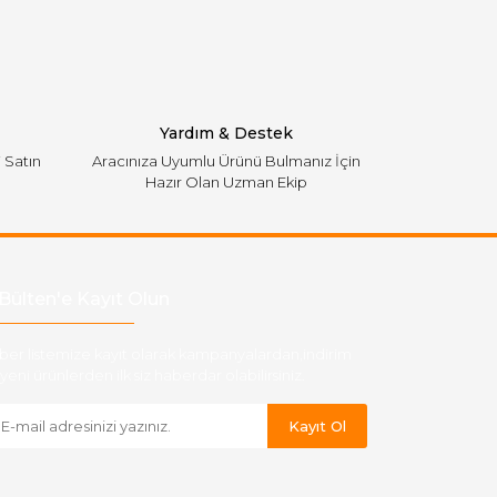
Yardım & Destek
i Satın
Aracınıza Uyumlu Ürünü Bulmanız İçin
Hazır Olan Uzman Ekip
Bülten'e Kayıt Olun
ber listemize kayıt olarak kampanyalardan,indirim
yeni ürünlerden ilk siz haberdar olabilirsiniz.
Kayıt Ol