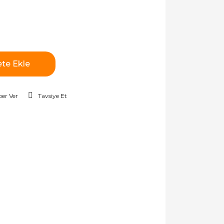
te Ekle
er Ver
Tavsiye Et