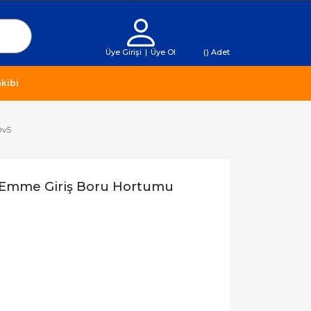
Üye Girişi
|
Üye Ol
(
) Adet
kibi
Dv5
 Emme Giriş Boru Hortumu