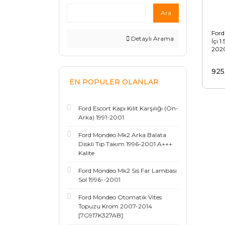
Ara
Ford
Detaylı Arama
İçi 1
202
925
EN POPULER OLANLAR
Ford Escort Kapı Kilit Karşılığı (Ön-
Arka) 1991-2001
Ford Mondeo Mk2 Arka Balata
Diskli Tip Takım 1996-2001 A+++
Kalite
Ford Mondeo Mk2 Sis Far Lambası
Sol 1996--2001
Ford Mondeo Otomatik Vites
Topuzu Krom 2007-2014
[7G917K327AB]