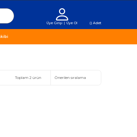
Üye Girişi
|
Üye Ol
(
) Adet
kibi
Toplam 2 ürün