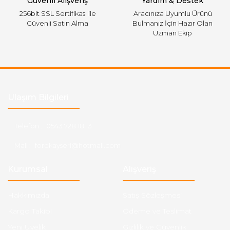
Güvenli Alışveriş
Yardım & Destek
256bit SSL Sertifikası ile
Aracınıza Uyumlu Ürünü
Güvenli Satın Alma
Bulmanız İçin Hazır Olan
Uzman Ekip
Ulaşım Bilgileri
Telefon :
0543 728 18 13
Mail :
fordkayseri@hotmail.com
Kurumsal
Alışveriş
Hakkımızda
Satış Sözleşmesi
Kargo Takibi
Ödeme ve Teslimat
Yeni Üyelik
Gizlilik ve Güvenlik