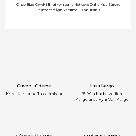
Önce Bize Gerekli Bilgi Verirseniz Neticeye Daha Kısa Sürede
Ulaşmamız İçin Yardımcı Olabilirsiniz.
Bu ürünün fiyat bilgisi, resim, ürün açıklamalarında
ve diğer konularda yetersiz gördüğünüz noktaları
Bu ürüne ilk yorumu siz yapın!
öneri formunu kullanarak tarafımıza iletebilirsiniz.
Görüş ve önerileriniz için teşekkür ederiz.
Yorum Yaz
Ürün resmi kalitesiz, bozuk veya görüntülenemiyor.
Ürün açıklamasında eksik bilgiler bulunuyor.
Ürün bilgilerinde hatalar bulunuyor.
Ürün fiyatı diğer sitelerden daha pahalı.
Güvenli Ödeme
Hızlı Kargo
Bu ürüne benzer farklı alternatifler olmalı.
Kredi Kartlarına Taksit İmkanı
15:00'a Kadar verilen
Kargolarda Aynı Gün Kargo
Gönder