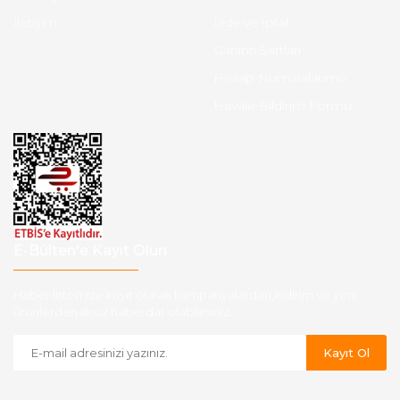
İletişim
İade ve İptal
Garanti Şartları
Hesap Numaralarımız
Havale Bildirim Formu
E-Bülten'e Kayıt Olun
Haber listemize kayıt olarak kampanyalardan,indirim ve yeni
ürünlerden ilk siz haberdar olabilirsiniz.
Kayıt Ol