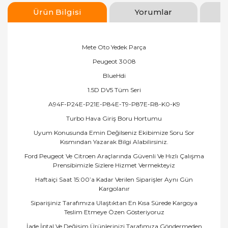
Ürün Bilgisi
Yorumlar
Mete Oto Yedek Parça
Peugeot 3008
BlueHdi
1.5D DV5 Tüm Seri
A94F-P24E-P21E-P84E-T9-P87E-R8-K0-K9
Turbo Hava Giriş Boru Hortumu
Uyum Konusunda Emin Değilseniz Ekibimize Soru Sor
Kısmından Yazarak Bilgi Alabilirsiniz.
Ford Peugeot Ve Citroen Araçlarında Güvenli Ve Hızlı Çalışma
Prensibimizle Sizlere Hizmet Vermekteyiz
Haftaiçi Saat 15:00’a Kadar Verilen Siparişler Aynı Gün
Kargolanır
Siparişiniz Tarafımıza Ulaştıktan En Kısa Sürede Kargoya
Teslim Etmeye Özen Gösteriyoruz
İade İptal Ve Değişim Ürünlerinizi Tarafımıza Göndermeden