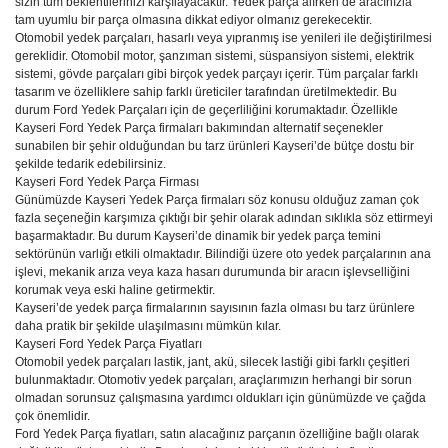
sizin tüm beklentilerinizi karşılayacaktır. Yedek parça alırken de aracınızla
tam uyumlu bir parça olmasına dikkat ediyor olmanız gerekecektir.
Otomobil yedek parçaları, hasarlı veya yıpranmış ise yenileri ile değiştirilmesi
gereklidir. Otomobil motor, şanzıman sistemi, süspansiyon sistemi, elektrik
sistemi, gövde parçaları gibi birçok yedek parçayı içerir. Tüm parçalar farklı
tasarım ve özelliklere sahip farklı üreticiler tarafından üretilmektedir. Bu
durum Ford Yedek Parçaları için de geçerliliğini korumaktadır. Özellikle
Kayseri Ford Yedek Parça firmaları bakımından alternatif seçenekler
sunabilen bir şehir olduğundan bu tarz ürünleri Kayseri’de bütçe dostu bir
şekilde tedarik edebilirsiniz.
Kayseri Ford Yedek Parça Firması
Günümüzde Kayseri Yedek Parça firmaları söz konusu olduğuz zaman çok
fazla seçeneğin karşımıza çıktığı bir şehir olarak adından sıklıkla söz ettirmeyi
başarmaktadır. Bu durum Kayseri’de dinamik bir yedek parça temini
sektörünün varlığı etkili olmaktadır. Bilindiği üzere oto yedek parçalarının ana
işlevi, mekanik arıza veya kaza hasarı durumunda bir aracın işlevselliğini
korumak veya eski haline getirmektir.
Kayseri’de yedek parça firmalarının sayısının fazla olması bu tarz ürünlere
daha pratik bir şekilde ulaşılmasını mümkün kılar.
Kayseri Ford Yedek Parça Fiyatları
Otomobil yedek parçaları lastik, jant, akü, silecek lastiği gibi farklı çeşitleri
bulunmaktadır. Otomotiv yedek parçaları, araçlarımızın herhangi bir sorun
olmadan sorunsuz çalışmasına yardımcı oldukları için günümüzde ve çağda
çok önemlidir.
Ford Yedek Parça fiyatları, satın alacağınız parçanın özelliğine bağlı olarak