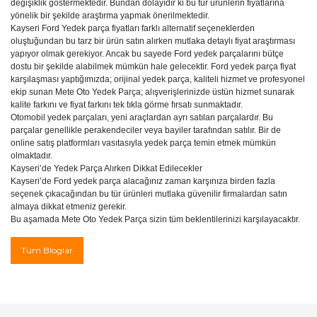
değişiklik göstermektedir. Bundan dolayıdır ki bu tür ürünlerin fiyatlarına
yönelik bir şekilde araştırma yapmak önerilmektedir.
Kayseri Ford Yedek parça fiyatları farklı alternatif seçeneklerden
oluştuğundan bu tarz bir ürün satın alırken mutlaka detaylı fiyat araştırması
yapıyor olmak gerekiyor. Ancak bu sayede Ford yedek parçalarını bütçe
dostu bir şekilde alabilmek mümkün hale gelecektir. Ford yedek parça fiyat
karşılaşması yaptığımızda; orijinal yedek parça, kaliteli hizmet ve profesyonel
ekip sunan Mete Oto Yedek Parça; alışverişlerinizde üstün hizmet sunarak
kalite farkını ve fiyat farkını tek tıkla görme fırsatı sunmaktadır.
Otomobil yedek parçaları, yeni araçlardan ayrı satılan parçalardır. Bu
parçalar genellikle perakendeciler veya bayiler tarafından satılır. Bir de
online satış platformları vasıtasıyla yedek parça temin etmek mümkün
olmaktadır.
Kayseri’de Yedek Parça Alırken Dikkat Edilecekler
Kayseri’de Ford yedek parça alacağınız zaman karşınıza birden fazla
seçenek çıkacağından bu tür ürünleri mutlaka güvenilir firmalardan satın
almaya dikkat etmeniz gerekir.
Bu aşamada Mete Oto Yedek Parça sizin tüm beklentilerinizi karşılayacaktır.
Tüm Bloglar