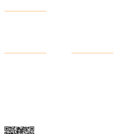
Ulaşım Bilgileri
Telefon :
0543 728 18 13
Mail :
fordkayseri@hotmail.com
Kurumsal
Alışveriş
Hakkımızda
Satış Sözleşmesi
Kargo Takibi
Ödeme ve Teslimat
Yeni Üyelik
Gizlilik ve Güvenlik
İletişim
İade ve İptal
Garanti Şartları
Hesap Numaralarımız
Havale Bildirim Formu