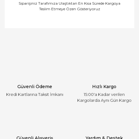
Siparişiniz Tarafımıza Ulaştıktan En Kısa Sürede Kargoya
Teslim Etmeye Özen Gösteriyoruz
Bu ürünün fiyat bilgisi, resim, ürün açıklamalarında
ve diğer konularda yetersiz gördüğünüz noktaları
Bu ürüne ilk yorumu siz yapın!
öneri formunu kullanarak tarafımıza iletebilirsiniz.
Görüş ve önerileriniz için teşekkür ederiz.
Yorum Yaz
Ürün resmi kalitesiz, bozuk veya görüntülenemiyor.
Ürün açıklamasında eksik bilgiler bulunuyor.
Ürün bilgilerinde hatalar bulunuyor.
Ürün fiyatı diğer sitelerden daha pahalı.
Güvenli Ödeme
Hızlı Kargo
Bu ürüne benzer farklı alternatifler olmalı.
Kredi Kartlarına Taksit İmkanı
15:00'a Kadar verilen
Kargolarda Aynı Gün Kargo
Gönder
Güvenli Alışveriş
Yardım & Destek