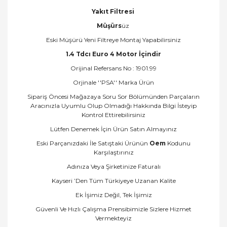
Yakıt Filtresi
Müşürs
üz
Eski Müşürü Yeni Filtreye Montaj Yapabilirsiniz
1.4 Tdcı Euro 4 Motor İçindir
Orijinal Refersans No : 1901.99
Orjinale ''PSA'' Marka Ürün
Sipariş Öncesi Mağazaya Soru Sor Bölümünden Parçaların
Aracınızla Uyumlu Olup Olmadığı Hakkında Bilgi İsteyip
Kontrol Ettirebilirsiniz
Lütfen Denemek İçin Ürün Satın Almayınız
Eski Parçanızdaki İle Satıştaki Ürünün
Oem
Kodunu
Karşılaştırınız
Adınıza Veya Şirketinize Faturalı
Kayseri ’Den Tüm Türkiyeye Uzanan Kalite
Ek İşimiz Değil, Tek İşimiz
Güvenli Ve Hızlı Çalışma Prensibimizle Sizlere Hizmet
Vermekteyiz