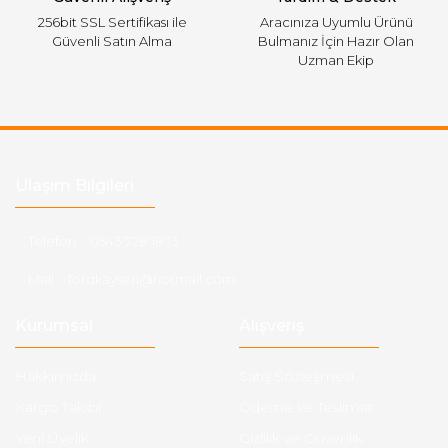
256bit SSL Sertifikası ile
Aracınıza Uyumlu Ürünü
Güvenli Satın Alma
Bulmanız İçin Hazır Olan
Uzman Ekip
Ulaşım Bilgileri
Telefon :
0543 728 18 13
Mail :
fordkayseri@hotmail.com
Kurumsal
Alışveriş
Hakkımızda
Satış Sözleşmesi
Kargo Takibi
Ödeme ve Teslimat
Yeni Üyelik
Gizlilik ve Güvenlik