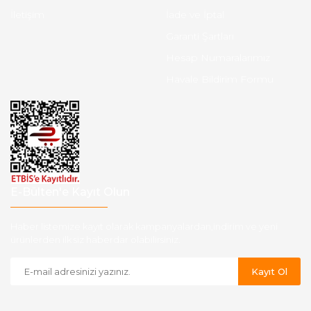
İletişim
İade ve İptal
Garanti Şartları
Hesap Numaralarımız
Havale Bildirim Formu
E-Bülten'e Kayıt Olun
Haber listemize kayıt olarak kampanyalardan,indirim ve yeni
ürünlerden ilk siz haberdar olabilirsiniz.
Kayıt Ol