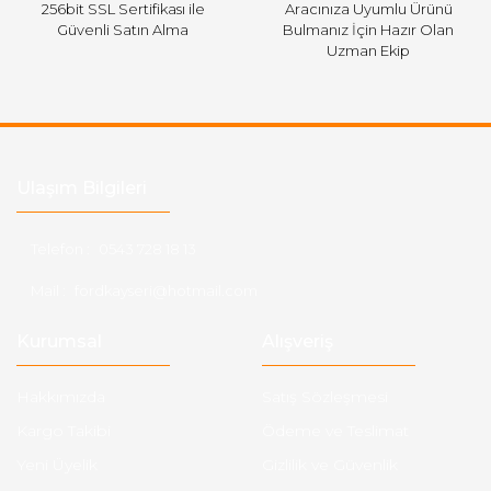
256bit SSL Sertifikası ile
Aracınıza Uyumlu Ürünü
Güvenli Satın Alma
Bulmanız İçin Hazır Olan
Uzman Ekip
Ulaşım Bilgileri
Telefon :
0543 728 18 13
Mail :
fordkayseri@hotmail.com
Kurumsal
Alışveriş
Hakkımızda
Satış Sözleşmesi
Kargo Takibi
Ödeme ve Teslimat
Yeni Üyelik
Gizlilik ve Güvenlik