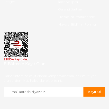
İletişim
İade ve İptal
Garanti Şartları
Hesap Numaralarımız
Havale Bildirim Formu
E-Bülten'e Kayıt Olun
Haber listemize kayıt olarak kampanyalardan,indirim ve yeni
ürünlerden ilk siz haberdar olabilirsiniz.
Kayıt Ol