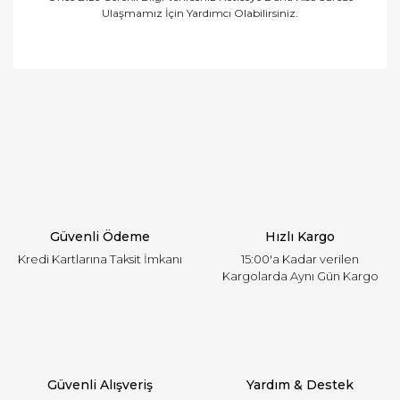
Ulaşmamız İçin Yardımcı Olabilirsiniz.
Bu ürünün fiyat bilgisi, resim, ürün açıklamalarında
ve diğer konularda yetersiz gördüğünüz noktaları
Bu ürüne ilk yorumu siz yapın!
öneri formunu kullanarak tarafımıza iletebilirsiniz.
Görüş ve önerileriniz için teşekkür ederiz.
Yorum Yaz
Ürün resmi kalitesiz, bozuk veya görüntülenemiyor.
Ürün açıklamasında eksik bilgiler bulunuyor.
Ürün bilgilerinde hatalar bulunuyor.
Ürün fiyatı diğer sitelerden daha pahalı.
Güvenli Ödeme
Hızlı Kargo
Bu ürüne benzer farklı alternatifler olmalı.
Kredi Kartlarına Taksit İmkanı
15:00'a Kadar verilen
Kargolarda Aynı Gün Kargo
Gönder
Güvenli Alışveriş
Yardım & Destek