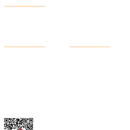
Telefon :
0543 728 18 13
Mail :
fordkayseri@hotmail.com
Kurumsal
Alışveriş
Hakkımızda
Satış Sözleşmesi
Kargo Takibi
Ödeme ve Teslimat
Yeni Üyelik
Gizlilik ve Güvenlik
İletişim
İade ve İptal
Garanti Şartları
Hesap Numaralarımız
Havale Bildirim Formu