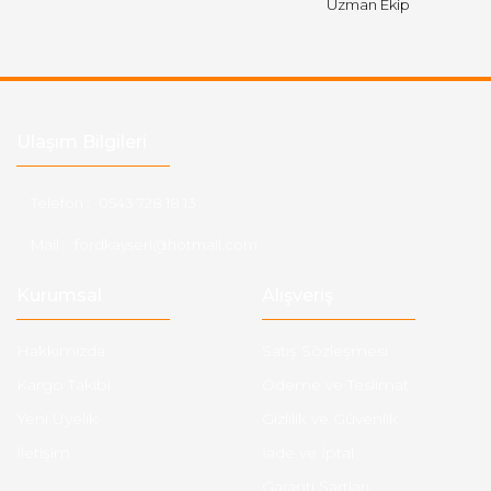
Uzman Ekip
Ulaşım Bilgileri
Telefon :
0543 728 18 13
Mail :
fordkayseri@hotmail.com
Kurumsal
Alışveriş
Hakkımızda
Satış Sözleşmesi
Kargo Takibi
Ödeme ve Teslimat
Yeni Üyelik
Gizlilik ve Güvenlik
İletişim
İade ve İptal
Garanti Şartları