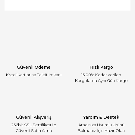
Bu ürünün fiyat bilgisi, resim, ürün açıklamalarında
ve diğer konularda yetersiz gördüğünüz noktaları
Bu ürüne ilk yorumu siz yapın!
öneri formunu kullanarak tarafımıza iletebilirsiniz.
Görüş ve önerileriniz için teşekkür ederiz.
Yorum Yaz
Ürün resmi kalitesiz, bozuk veya görüntülenemiyor.
Ürün açıklamasında eksik bilgiler bulunuyor.
Ürün bilgilerinde hatalar bulunuyor.
Ürün fiyatı diğer sitelerden daha pahalı.
Güvenli Ödeme
Hızlı Kargo
Bu ürüne benzer farklı alternatifler olmalı.
Kredi Kartlarına Taksit İmkanı
15:00'a Kadar verilen
Kargolarda Aynı Gün Kargo
Gönder
Güvenli Alışveriş
Yardım & Destek
256bit SSL Sertifikası ile
Aracınıza Uyumlu Ürünü
Güvenli Satın Alma
Bulmanız İçin Hazır Olan