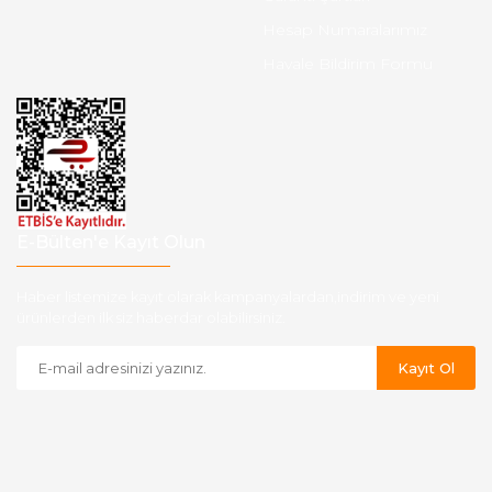
Hesap Numaralarımız
Havale Bildirim Formu
E-Bülten'e Kayıt Olun
Haber listemize kayıt olarak kampanyalardan,indirim ve yeni
ürünlerden ilk siz haberdar olabilirsiniz.
Kayıt Ol