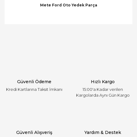
Mete Ford Oto Yedek Parça
Bu ürünün fiyat bilgisi, resim, ürün açıklamalarında
ve diğer konularda yetersiz gördüğünüz noktaları
Bu ürüne ilk yorumu siz yapın!
öneri formunu kullanarak tarafımıza iletebilirsiniz.
Görüş ve önerileriniz için teşekkür ederiz.
Yorum Yaz
Ürün resmi kalitesiz, bozuk veya görüntülenemiyor.
Ürün açıklamasında eksik bilgiler bulunuyor.
Ürün bilgilerinde hatalar bulunuyor.
Ürün fiyatı diğer sitelerden daha pahalı.
Güvenli Ödeme
Hızlı Kargo
Bu ürüne benzer farklı alternatifler olmalı.
Kredi Kartlarına Taksit İmkanı
15:00'a Kadar verilen
Kargolarda Aynı Gün Kargo
Gönder
Güvenli Alışveriş
Yardım & Destek