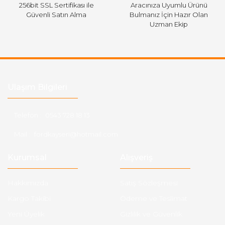
256bit SSL Sertifikası ile
Aracınıza Uyumlu Ürünü
Güvenli Satın Alma
Bulmanız İçin Hazır Olan
Uzman Ekip
Ulaşım Bilgileri
Telefon :
0543 728 18 13
Mail :
fordkayseri@hotmail.com
Kurumsal
Alışveriş
Hakkımızda
Satış Sözleşmesi
Kargo Takibi
Ödeme ve Teslimat
Yeni Üyelik
Gizlilik ve Güvenlik