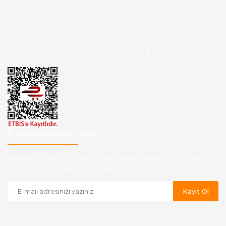
İletişim
İade ve İptal
Garanti Şartları
Hesap Numaralarımız
Havale Bildirim Formu
E-Bülten'e Kayıt Olun
Haber listemize kayıt olarak kampanyalardan,indirim ve yeni
ürünlerden ilk siz haberdar olabilirsiniz.
Kayıt Ol