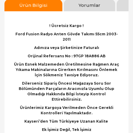
Ürün Bilgisi
Yorumlar
! Ücretsiz Kargo !
Ford Fusion Radyo Anten Gövde Takımı 55cm 2003-
2011
Adınıza veya Şirketinize Faturalı
Orijinal Refersans No : 97GP 18A886 AB
Ürün Esnek Malzemeden Üretilmesine Rağmen Araç
Yıkama Makinalarına Girerken Kırılmasını Önlemek
İçin Sökmeniz Tavsiye Ediyoruz.
Dilerseniz Sipariş Öncesi Mağazaya Soru Sor
Bölümünden Parçaların Aracınızla Uyumlu Olup
Olmadığı Hakkında Bilgi İsteyip Kontrol
Ettirebilirsiniz.
Ürünlerimiz Kargoya Verilmeden Önce Gerekli
Kontrolleri Yapılmaktadır.
Kayseri’den Tüm Türkiyeye Uzanan Kalite
Ek İşimiz Değil, Tek İşimiz