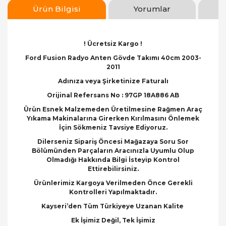
Ürün Bilgisi
Yorumlar
! Ücretsiz Kargo !
Ford Fusion Radyo Anten Gövde Takımı 40cm 2003-
2011
Adınıza veya Şirketinize Faturalı
Orijinal Refersans No : 97GP 18A886 AB
Ürün Esnek Malzemeden Üretilmesine Rağmen Araç
Yıkama Makinalarına Girerken Kırılmasını Önlemek
İçin Sökmeniz Tavsiye Ediyoruz.
Dilerseniz Sipariş Öncesi Mağazaya Soru Sor
Bölümünden Parçaların Aracınızla Uyumlu Olup
Olmadığı Hakkında Bilgi İsteyip Kontrol
Ettirebilirsiniz.
Ürünlerimiz Kargoya Verilmeden Önce Gerekli
Kontrolleri Yapılmaktadır.
Kayseri’den Tüm Türkiyeye Uzanan Kalite
Ek İşimiz Değil, Tek İşimiz