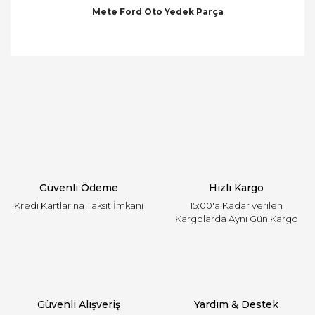
Mete Ford Oto Yedek Parça
Bu ürünün fiyat bilgisi, resim, ürün açıklamalarında
ve diğer konularda yetersiz gördüğünüz noktaları
Bu ürüne ilk yorumu siz yapın!
öneri formunu kullanarak tarafımıza iletebilirsiniz.
Görüş ve önerileriniz için teşekkür ederiz.
Yorum Yaz
Ürün resmi kalitesiz, bozuk veya görüntülenemiyor.
Ürün açıklamasında eksik bilgiler bulunuyor.
Ürün bilgilerinde hatalar bulunuyor.
Ürün fiyatı diğer sitelerden daha pahalı.
Güvenli Ödeme
Hızlı Kargo
Bu ürüne benzer farklı alternatifler olmalı.
Kredi Kartlarına Taksit İmkanı
15:00'a Kadar verilen
Kargolarda Aynı Gün Kargo
Gönder
Güvenli Alışveriş
Yardım & Destek