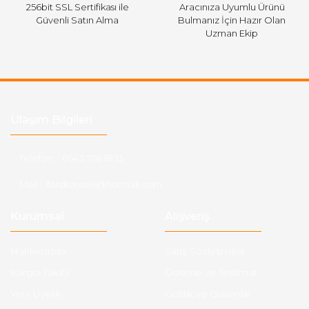
256bit SSL Sertifikası ile
Aracınıza Uyumlu Ürünü
Güvenli Satın Alma
Bulmanız İçin Hazır Olan
Uzman Ekip
Ulaşım Bilgileri
Telefon :
0543 728 18 13
Mail :
fordkayseri@hotmail.com
Kurumsal
Alışveriş
Hakkımızda
Satış Sözleşmesi
Kargo Takibi
Ödeme ve Teslimat
Yeni Üyelik
Gizlilik ve Güvenlik