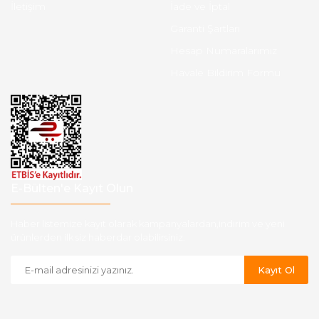
İletişim
İade ve İptal
Garanti Şartları
Hesap Numaralarımız
Havale Bildirim Formu
E-Bülten'e Kayıt Olun
Haber listemize kayıt olarak kampanyalardan,indirim ve yeni
ürünlerden ilk siz haberdar olabilirsiniz.
Kayıt Ol