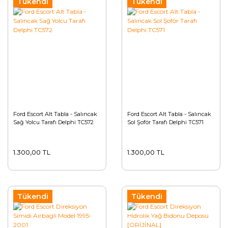
Tükendi
Tükendi
Ford Escort Alt Tabla - Salıncak
Ford Escort Alt Tabla - Salıncak
Sağ Yolcu Tarafı Delphi TC572
Sol Şoför Tarafı Delphi TC571
1.300,00 TL
1.300,00 TL
Tükendi
Tükendi