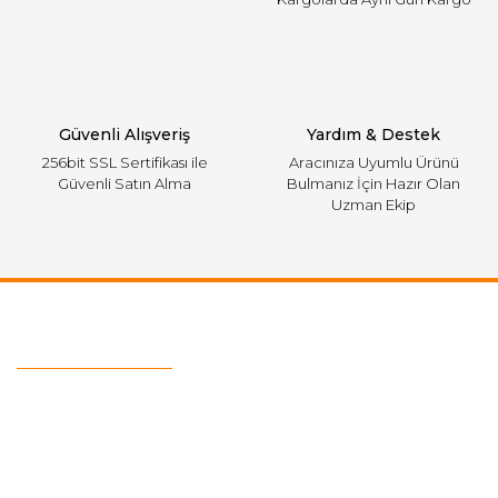
Güvenli Alışveriş
Yardım & Destek
256bit SSL Sertifikası ile
Aracınıza Uyumlu Ürünü
Güvenli Satın Alma
Bulmanız İçin Hazır Olan
Uzman Ekip
Ulaşım Bilgileri
Telefon :
0543 728 18 13
Mail :
fordkayseri@hotmail.com