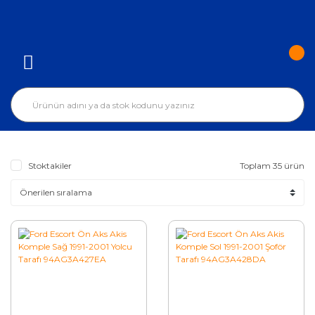
Stoktakiler
Toplam 35 ürün