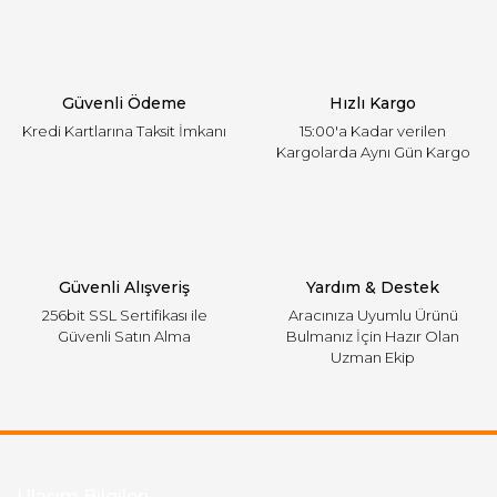
Ürün açıklamasında eksik bilgiler bulunuyor.
Ürün bilgilerinde hatalar bulunuyor.
Ürün fiyatı diğer sitelerden daha pahalı.
Güvenli Ödeme
Hızlı Kargo
Bu ürüne benzer farklı alternatifler olmalı.
Kredi Kartlarına Taksit İmkanı
15:00'a Kadar verilen
Kargolarda Aynı Gün Kargo
Gönder
Güvenli Alışveriş
Yardım & Destek
256bit SSL Sertifikası ile
Aracınıza Uyumlu Ürünü
Güvenli Satın Alma
Bulmanız İçin Hazır Olan
Uzman Ekip
Ulaşım Bilgileri