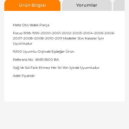
Ürün Bilgisi
Yorumlar
Mete Oto Yedek Parça
Focus 1998-1999-2000-2001-2002-2003-2004-2005-2006-
2007-2008-2008-2010-2011 Modeller Stw Kasalar İçin
Uyumludur
%100 Uyumlu Orjinale Eşdeğer Ürün
Referans No : 6M51 5500 BA
Sağ Ve Sol Fark Etmez Her İki Yön İçinde Uyumludur
Adet Fiyatıdır
Bu ürünün fiyat bilgisi, resim, ürün açıklamalarında
ve diğer konularda yetersiz gördüğünüz noktaları
Bu ürüne ilk yorumu siz yapın!
öneri formunu kullanarak tarafımıza iletebilirsiniz.
Görüş ve önerileriniz için teşekkür ederiz.
Yorum Yaz
Ürün resmi kalitesiz, bozuk veya görüntülenemiyor.