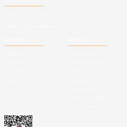
Telefon :
0543 728 18 13
Mail :
fordkayseri@hotmail.com
Kurumsal
Alışveriş
Hakkımızda
Satış Sözleşmesi
Kargo Takibi
Ödeme ve Teslimat
Yeni Üyelik
Gizlilik ve Güvenlik
İletişim
İade ve İptal
Garanti Şartları
Hesap Numaralarımız
Havale Bildirim Formu