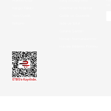
Hakkımızda
Satış Sözleşmesi
Ha
ve 
Kargo Takibi
Ödeme ve Teslimat
Yeni Üyelik
Gizlilik ve Güvenlik
İletişim
İade ve İptal
Garanti Şartları
Hesap Numaralarımız
Havale Bildirim Formu