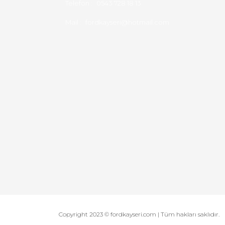
Telefon :
0543 728 18 13
Mail :
fordkayseri@hotmail.com
Copyright 2023 © fordkayseri.com | Tüm hakları saklıdır.