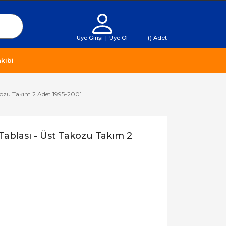
Üye Girişi
|
Üye Ol
(
) Adet
kibi
akozu Takım 2 Adet 1995-2001
Tablası - Üst Takozu Takım 2