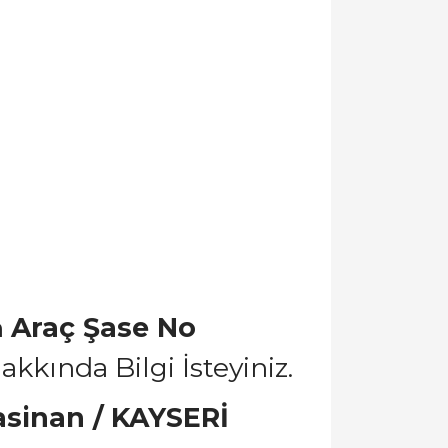
n
Araç Şase No
kında Bilgi İsteyiniz.
casinan / KAYSERİ