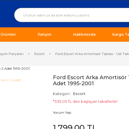
ı Ürünleri
İletişim
Hakkımızda
Kargo Ta
iyon Parçaları
Escort
Ford Escort Arka Amortisör Tablası - Üst T
Ford Escort Arka Amortisör 
Adet 1995-2001
Kategori
Escort
*339,05 TL den başlayan taksitlerle!
Yorum Yap
1.799,00 TL