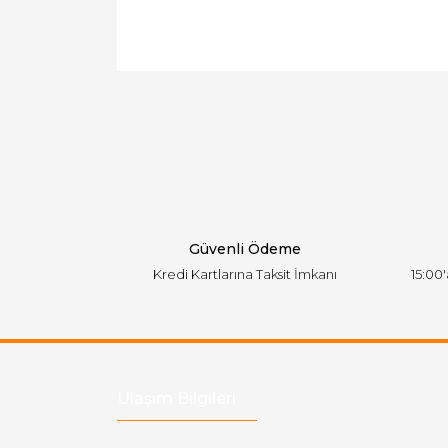
Bu ürünün fiyat bilgisi, resim, ürün açıklamal
Görüş ve önerileriniz için teşekkür ederiz.
Ürün resmi kalitesiz, bozuk veya görüntülen
Ürün açıklamasında eksik bilgiler bulunuyor.
Ürün bilgilerinde hatalar bulunuyor.
Ürün fiyatı diğer sitelerden daha pahalı.
Bu ürüne benzer farklı alternatifler olmalı.
Güvenli Ödeme
Kredi Kartlarına Taksit İmkanı
15:00
Ulaşım Bilgileri