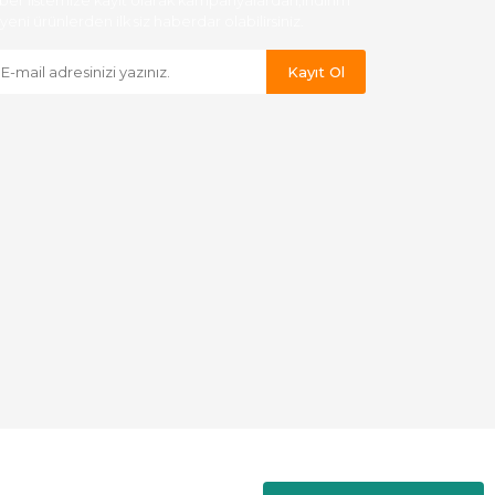
ber listemize kayıt olarak kampanyalardan,indirim
yeni ürünlerden ilk siz haberdar olabilirsiniz.
Kayıt Ol