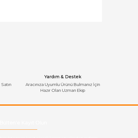
llanarak tarafımıza iletebilirsiniz.
Yardım & Destek
i Satın
Aracınıza Uyumlu Ürünü Bulmanız İçin
Hazır Olan Uzman Ekip
Bülten'e Kayıt Olun