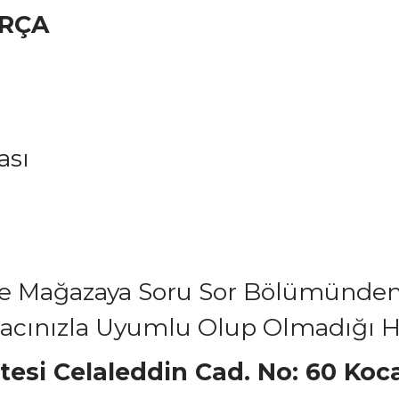
ARÇA
ası
ce Mağazaya Soru Sor Bölümünde
acınızla Uyumlu Olup Olmadığı Hak
itesi Celaleddin Cad. No: 60 Ko