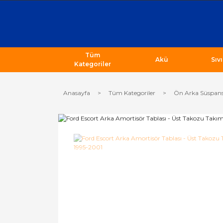
Tüm
Akü
Sıv
Kategoriler
Anasayfa
Tüm Kategoriler
Ön Arka Süspans