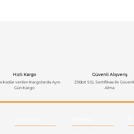
arında ve diğer konularda yetersiz gördüğünüz noktaları öneri formunu ku
Bu ürüne ilk yorumu siz yapın!
emiyor.
Yorum Yaz
Hızlı Kargo
Güvenli Alışveriş
'a Kadar verilen Kargolarda Aynı
256bit SSL Sertifikası ile Güvenl
Gün Kargo
Alma
Gönder
Kurumsal
Alışveriş
E-