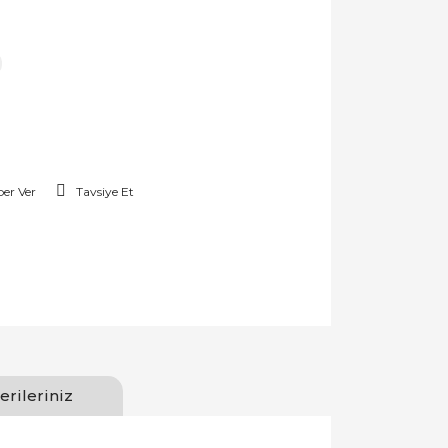
er Ver
Tavsiye Et
erileriniz