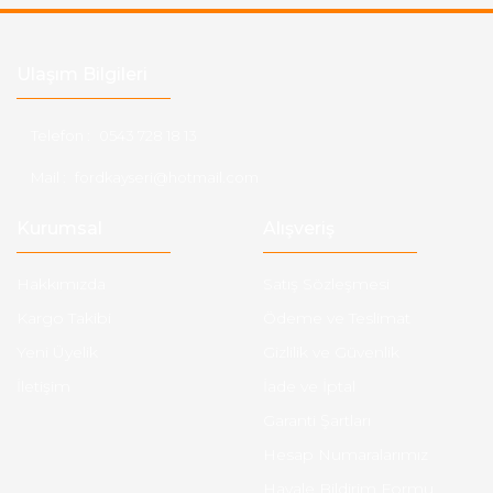
Ulaşım Bilgileri
Telefon :
0543 728 18 13
Mail :
fordkayseri@hotmail.com
Kurumsal
Alışveriş
Hakkımızda
Satış Sözleşmesi
Kargo Takibi
Ödeme ve Teslimat
Yeni Üyelik
Gizlilik ve Güvenlik
İletişim
İade ve İptal
Garanti Şartları
Hesap Numaralarımız
Havale Bildirim Formu