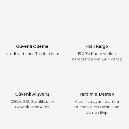
Yorum Yaz
Ürün resmi kalitesiz, bozuk veya görüntülenemiyor.
Ürün açıklamasında eksik bilgiler bulunuyor.
Ürün bilgilerinde hatalar bulunuyor.
Ürün fiyatı diğer sitelerden daha pahalı.
Güvenli Ödeme
Hızlı Kargo
Bu ürüne benzer farklı alternatifler olmalı.
Kredi Kartlarına Taksit İmkanı
15:00'a Kadar verilen
Kargolarda Aynı Gün Kargo
Gönder
Güvenli Alışveriş
Yardım & Destek
256bit SSL Sertifikası ile
Aracınıza Uyumlu Ürünü
Güvenli Satın Alma
Bulmanız İçin Hazır Olan
Uzman Ekip