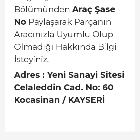
Bölümünden
Araç Şase
No
Paylaşarak Parçanın
Aracınızla Uyumlu Olup
Olmadığı Hakkında Bilgi
İsteyiniz.
Adres : Yeni Sanayi Sitesi
Celaleddin Cad. No: 60
Kocasinan / KAYSERİ
Bu ürünün fiyat bilgisi, resim, ürün açıklamalarında
ve diğer konularda yetersiz gördüğünüz noktaları
Bu ürüne ilk yorumu siz yapın!
öneri formunu kullanarak tarafımıza iletebilirsiniz.
Görüş ve önerileriniz için teşekkür ederiz.