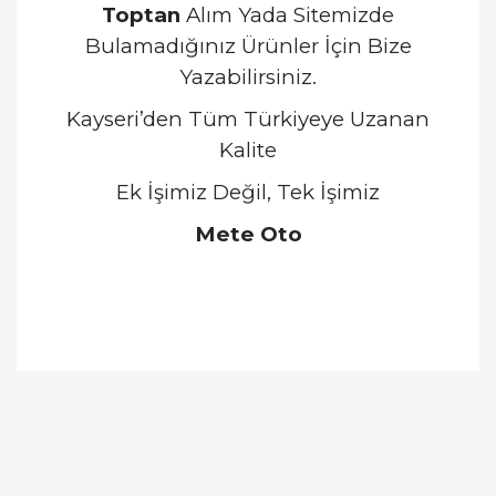
Toptan
Alım Yada Sitemizde
Bulamadığınız Ürünler İçin Bize
Yazabilirsiniz.
Kayseri’den Tüm Türkiyeye Uzanan
Kalite
Ek İşimiz Değil, Tek İşimiz
Mete Oto
Bu ürünün fiyat bilgisi, resim, ürün açıklamalarında
ve diğer konularda yetersiz gördüğünüz noktaları
Bu ürüne ilk yorumu siz yapın!
öneri formunu kullanarak tarafımıza iletebilirsiniz.
Görüş ve önerileriniz için teşekkür ederiz.
Yorum Yaz
Ürün resmi kalitesiz, bozuk veya görüntülenemiyor.
Ürün açıklamasında eksik bilgiler bulunuyor.