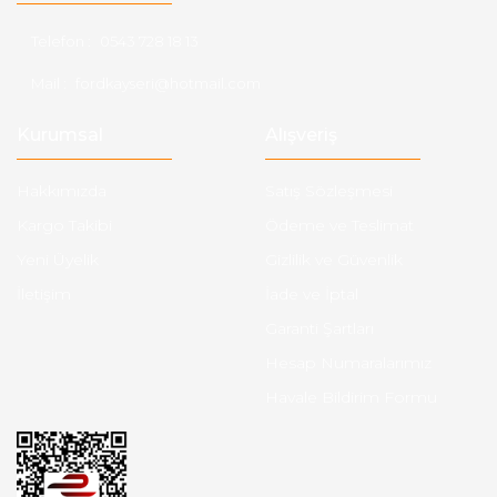
Telefon :
0543 728 18 13
Mail :
fordkayseri@hotmail.com
Kurumsal
Alışveriş
Hakkımızda
Satış Sözleşmesi
Kargo Takibi
Ödeme ve Teslimat
Yeni Üyelik
Gizlilik ve Güvenlik
İletişim
İade ve İptal
Garanti Şartları
Hesap Numaralarımız
Havale Bildirim Formu