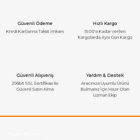
Ürün bilgilerinde hatalar bulunuyor.
Ürün fiyatı diğer sitelerden daha pahalı.
Güvenli Ödeme
Hızlı Kargo
Bu ürüne benzer farklı alternatifler olmalı.
Kredi Kartlarına Taksit İmkanı
15:00'a Kadar verilen
Kargolarda Aynı Gün Kargo
Gönder
Güvenli Alışveriş
Yardım & Destek
256bit SSL Sertifikası ile
Aracınıza Uyumlu Ürünü
Güvenli Satın Alma
Bulmanız İçin Hazır Olan
Uzman Ekip
Ulaşım Bilgileri