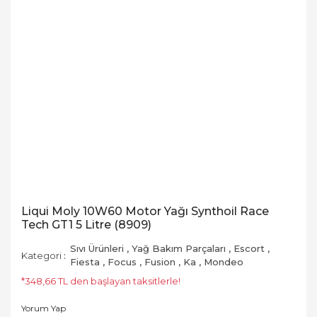
Liqui Moly 10W60 Motor Yağı Synthoil Race
Tech GT1 5 Litre (8909)
Sıvı Ürünleri
,
Yağ Bakım Parçaları
,
Escort
,
Kategori
Fiesta
,
Focus
,
Fusion
,
Ka
,
Mondeo
*348,66 TL den başlayan taksitlerle!
Yorum Yap