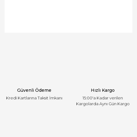
Bu ürünün fiyat bilgisi, resim, ürün açıklamalarında
ve diğer konularda yetersiz gördüğünüz noktaları
Bu ürüne ilk yorumu siz yapın!
öneri formunu kullanarak tarafımıza iletebilirsiniz.
Görüş ve önerileriniz için teşekkür ederiz.
Yorum Yaz
Ürün resmi kalitesiz, bozuk veya görüntülenemiyor.
Ürün açıklamasında eksik bilgiler bulunuyor.
Ürün bilgilerinde hatalar bulunuyor.
Ürün fiyatı diğer sitelerden daha pahalı.
Güvenli Ödeme
Hızlı Kargo
Bu ürüne benzer farklı alternatifler olmalı.
Kredi Kartlarına Taksit İmkanı
15:00'a Kadar verilen
Kargolarda Aynı Gün Kargo
Gönder