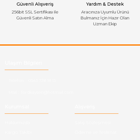
Güvenli Alışveriş
Yardım & Destek
256bit SSL Sertifikası ile
Aracınıza Uyumlu Ürünü
Güvenli Satın Alma
Bulmanız İçin Hazır Olan
Uzman Ekip
Ulaşım Bilgileri
Telefon :
0543 728 18 13
Mail :
fordkayseri@hotmail.com
Kurumsal
Alışveriş
Hakkımızda
Satış Sözleşmesi
Kargo Takibi
Ödeme ve Teslimat