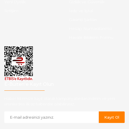
Yeni Üyelik
Gizlilik ve Güvenlik
İletişim
İade ve İptal
Garanti Şartları
Hesap Numaralarımız
Havale Bildirim Formu
E-Bülten'e Kayıt Olun
Haber listemize kayıt olarak kampanyalardan,indirim ve yeni
ürünlerden ilk siz haberdar olabilirsiniz.
Kayıt Ol