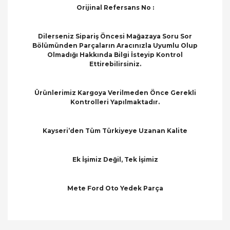
Orijinal Refersans No :
Dilerseniz Sipariş Öncesi Mağazaya Soru Sor
Bölümünden Parçaların Aracınızla Uyumlu Olup
Olmadığı Hakkında Bilgi İsteyip Kontrol
Ettirebilirsiniz.
Ürünlerimiz Kargoya Verilmeden Önce Gerekli
Kontrolleri Yapılmaktadır.
Kayseri’den Tüm Türkiyeye Uzanan Kalite
Ek İşimiz Değil, Tek İşimiz
Mete Ford Oto Yedek Parça
Bu ürünün fiyat bilgisi, resim, ürün açıklamalarında
ve diğer konularda yetersiz gördüğünüz noktaları
Bu ürüne ilk yorumu siz yapın!
öneri formunu kullanarak tarafımıza iletebilirsiniz.