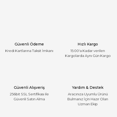
Görüş ve önerileriniz için teşekkür ederiz.
Yorum Yaz
Ürün resmi kalitesiz, bozuk veya görüntülenemiyor.
Ürün açıklamasında eksik bilgiler bulunuyor.
Ürün bilgilerinde hatalar bulunuyor.
Ürün fiyatı diğer sitelerden daha pahalı.
Güvenli Ödeme
Hızlı Kargo
Bu ürüne benzer farklı alternatifler olmalı.
Kredi Kartlarına Taksit İmkanı
15:00'a Kadar verilen
Kargolarda Aynı Gün Kargo
Gönder
Güvenli Alışveriş
Yardım & Destek
256bit SSL Sertifikası ile
Aracınıza Uyumlu Ürünü
Güvenli Satın Alma
Bulmanız İçin Hazır Olan
Uzman Ekip