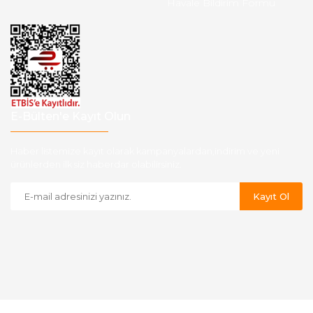
Havale Bildirim Formu
E-Bülten'e Kayıt Olun
Haber listemize kayıt olarak kampanyalardan,indirim ve yeni
ürünlerden ilk siz haberdar olabilirsiniz.
Kayıt Ol