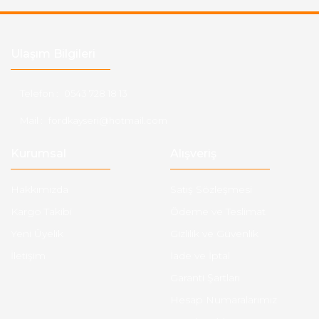
Ulaşım Bilgileri
Telefon :
0543 728 18 13
Mail :
fordkayseri@hotmail.com
Kurumsal
Alışveriş
Hakkımızda
Satış Sözleşmesi
Kargo Takibi
Ödeme ve Teslimat
Yeni Üyelik
Gizlilik ve Güvenlik
İletişim
İade ve İptal
Garanti Şartları
Hesap Numaralarımız