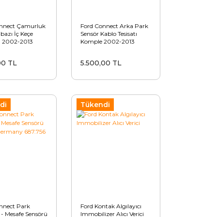
nnect Çamurluk
Ford Connect Arka Park
azı İç Keçe
Sensör Kablo Tesisatı
l 2002-2013
Komple 2002-2013
00 TL
5.500,00 TL
di
Tükendi
nnect Park
Ford Kontak Algılayıcı
 - Mesafe Sensörü
Immobilizer Alıcı Verici