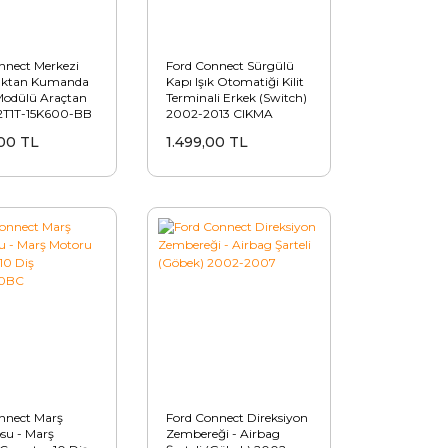
nnect Merkezi
Ford Connect Sürgülü
zaktan Kumanda
Kapı Işık Otomatiği Kilit
odülü Araçtan
Terminali Erkek (Switch)
2T1T-15K600-BB
2002-2013 ÇIKMA
8036B (CL-DL-
00 TL
1.499,00 TL
nnect Marş
Ford Connect Direksiyon
u - Marş
Zembereği - Airbag