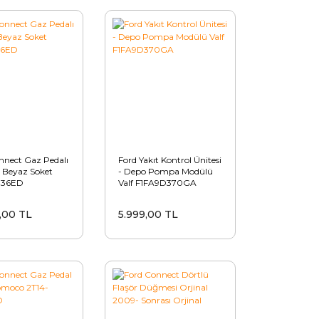
nnect Gaz Pedalı
Ford Yakıt Kontrol Ünitesi
Beyaz Soket
- Depo Pompa Modülü
836ED
Valf F1FA9D370GA
,00 TL
5.999,00 TL