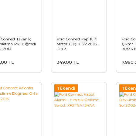
 Connect Tavan İç
Ford Connect Kapı Kilit
Ford Co
nlatma Tek Düğmeli
Motoru Dişlili 12V 2002-
Çıkma 
2-2013
-2013
9F836-
,00 TL
349,00 TL
7.990,
Tükendi
Tüken