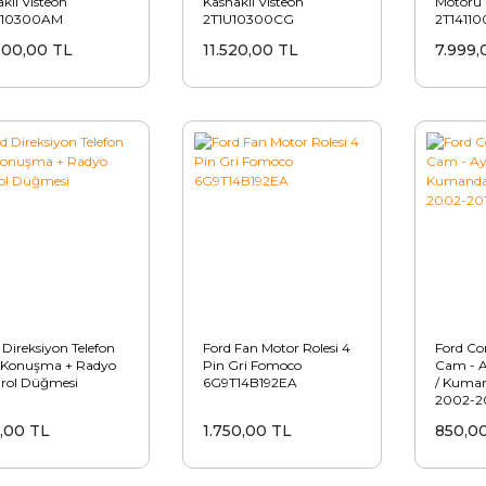
klı Visteon
Kasnaklı Visteon
Motoru 
U10300AM
2T1U10300CG
2T1411
800,00 TL
11.520,00 TL
7.999,
 Direksiyon Telefon
Ford Fan Motor Rolesi 4
Ford Con
i Konuşma + Radyo
Pin Gri Fomoco
Cam - A
rol Düğmesi
6G9T14B192EA
/ Kuman
2002-2
,00 TL
1.750,00 TL
850,0