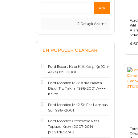
Ara
Ford
Detaylı Arama
Kili
Alar
Sök
/ 5
4.5
RC)
EN POPULER OLANLAR
Ford Escort Kapı Kilit Karşılığı (Ön-
Arka) 1991-2001
Ford Mondeo Mk2 Arka Balata
Diskli Tip Takım 1996-2001 A+++
Kalite
Ford Mondeo Mk2 Sis Far Lambası
Sol 1996--2001
Ford Mondeo Otomatik Vites
Topuzu Krom 2007-2014
Ford
[7G917K327AB]
Dina