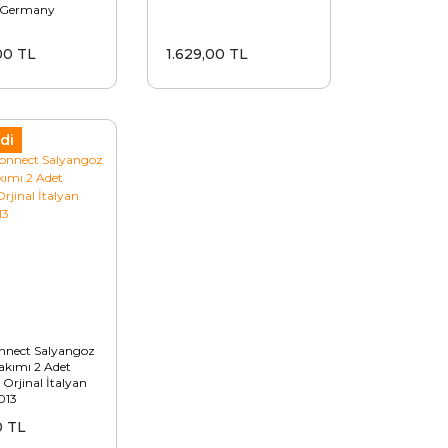
 Germany
00 TL
1.629,00 TL
di
nnect Salyangoz
akımı 2 Adet
Orjinal İtalyan
013
0 TL