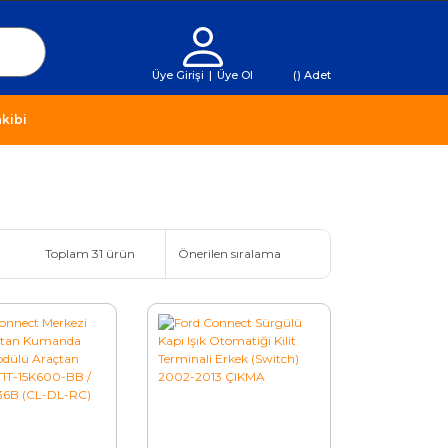
Üye Girişi
|
Üye Ol
(
) Adet
kibi
Toplam 31 ürün