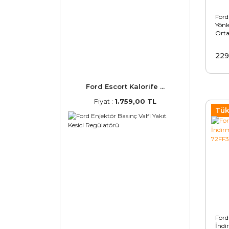
Ford
Yönl
Ort
229
Ford Escort Kalorife ...
Fiyat :
1.759,00 TL
Tük
For
İndi