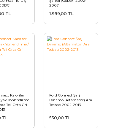
Comstar 10 Diş
Şarteli (Göbek) 2002-
000BC
2007
00 TL
1.999,00 TL
nect Kalorifer
Ford Connect Şarj
yak Yönlendirme
Dinamo (Altarnatör) Ara
da Teli Orta Gri
Tesisatı 2002-2013
013
0 TL
550,00 TL