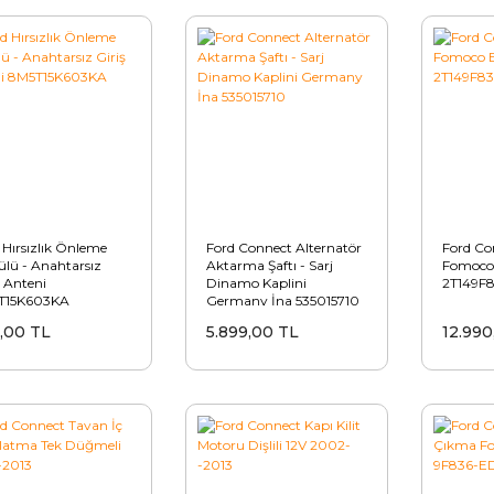
 Hırsızlık Önleme
Ford Connect Alternatör
Ford Co
lü - Anahtarsız
Aktarma Şaftı - Sarj
Fomoco 
ş Anteni
Dinamo Kaplini
2T149F
T15K603KA
Germany İna 535015710
,00 TL
5.899,00 TL
12.990