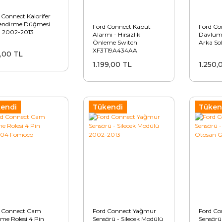
 Connect Kalorifer
endirme Düğmesi
Ford Connect Kaput
Ford Co
a 2002-2013
Alarmı - Hırsızlık
Davlumb
Önleme Switch
Arka So
XF3T19A434AA
,00 TL
1.199,00 TL
1.250,
endi
Tükendi
Tüken
d Connect Cam
Ford Connect Yağmur
Ford Co
rme Rolesi 4 Pin
Sensörü - Silecek Modülü
Sensörü