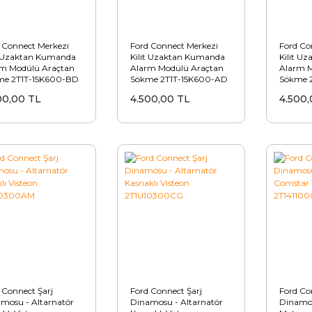
 Connect Merkezi
Ford Connect Merkezi
Ford Co
t Uzaktan Kumanda
Kilit Uzaktan Kumanda
Kilit U
m Modülü Araçtan
Alarm Modülü Araçtan
Alarm M
me 2T1T-15K600-BD
Sökme 2T1T-15K600-AD
Sökme 
WK48036F (CL-DL-
/ 5WK48035E (CL-DL)
/ 5WK4
00,00 TL
4.500,00 TL
4.500,
RC)
 Connect Şarj
Ford Connect Şarj
Ford Co
mosu - Altarnatör
Dinamosu - Altarnatör
Dinamos