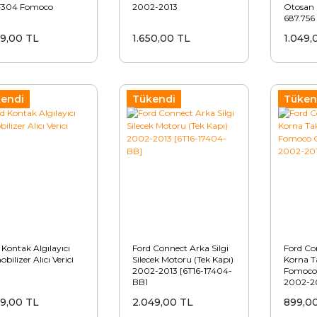
F304 Fomoco
2002-2013
Otosan
687.756
99,00 TL
1.650,00 TL
1.049,
endi
Tükendi
Tüken
 Kontak Algılayıcı
Ford Connect Arka Silgi
Ford Co
bilizer Alıcı Verici
Silecek Motoru (Tek Kapı)
Korna T
2002-2013 [6T16-17404-
Fomoco 
BB]
2002-2
29,00 TL
2.049,00 TL
899,0