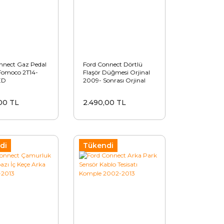
nnect Gaz Pedal
Ford Connect Dörtlü
Fomoco 2T14-
Flaşör Düğmesi Orjinal
ED
2009- Sonrası Orjinal
00 TL
2.490,00 TL
di
Tükendi