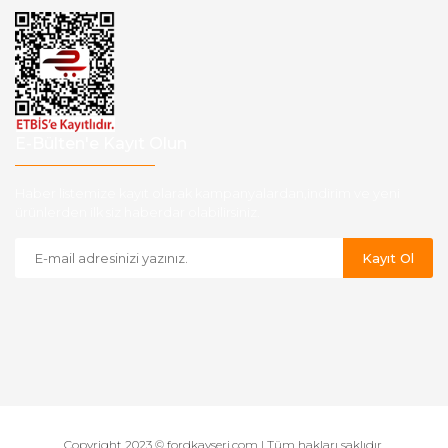
E-Bülten'e Kayıt Olun
Haber listemize kayıt olarak kampanyalardan,indirim ve yeni
ürünlerden ilk siz haberdar olabilirsiniz.
Kayıt Ol
Copyright 2023 © fordkayseri.com | Tüm hakları saklıdır.