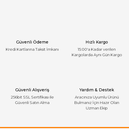
Yorum Yaz
Ürün resmi kalitesiz, bozuk veya görüntülenemiyor.
Ürün açıklamasında eksik bilgiler bulunuyor.
Ürün bilgilerinde hatalar bulunuyor.
Ürün fiyatı diğer sitelerden daha pahalı.
Güvenli Ödeme
Hızlı Kargo
Bu ürüne benzer farklı alternatifler olmalı.
Kredi Kartlarına Taksit İmkanı
15:00'a Kadar verilen
Kargolarda Aynı Gün Kargo
Gönder
Güvenli Alışveriş
Yardım & Destek
256bit SSL Sertifikası ile
Aracınıza Uyumlu Ürünü
Güvenli Satın Alma
Bulmanız İçin Hazır Olan
Uzman Ekip