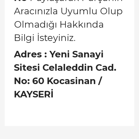
Aracınızla Uyumlu Olup
Olmadığı Hakkında
Bilgi İsteyiniz.
Adres : Yeni Sanayi
Sitesi Celaleddin Cad.
No: 60 Kocasinan /
KAYSERİ
Bu ürünün fiyat bilgisi, resim, ürün açıklamalarında
ve diğer konularda yetersiz gördüğünüz noktaları
Bu ürüne ilk yorumu siz yapın!
öneri formunu kullanarak tarafımıza iletebilirsiniz.
Görüş ve önerileriniz için teşekkür ederiz.