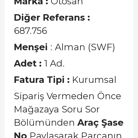
Marka
:
Otosan
Diğer Referans :
687.756
Menşei
: Alman (SWF)
Adet :
1 Ad.
Fatura Tipi :
Kurumsal
Sipariş Vermeden Önce
Mağazaya Soru Sor
Bölümünden
Araç Şase
No
Paylaşarak Parçanın