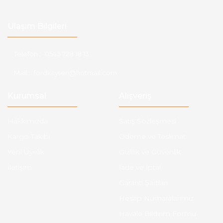
Ulaşım Bilgileri
Telefon :
0543 728 18 13
Mail :
fordkayseri@hotmail.com
Kurumsal
Alışveriş
Hakkımızda
Satış Sözleşmesi
Kargo Takibi
Ödeme ve Teslimat
Yeni Üyelik
Gizlilik ve Güvenlik
İletişim
İade ve İptal
Garanti Şartları
Hesap Numaralarımız
Havale Bildirim Formu