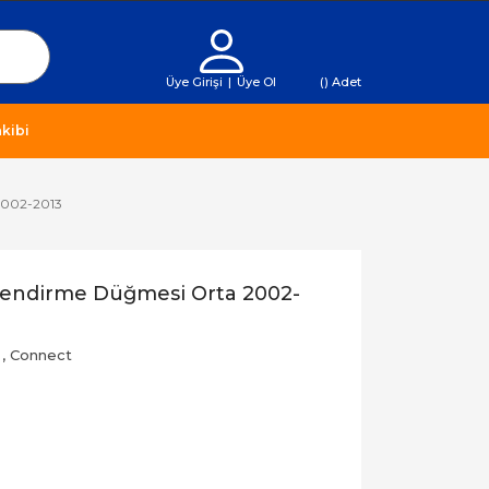
Üye Girişi
|
Üye Ol
(
) Adet
kibi
 2002-2013
nlendirme Düğmesi Orta 2002-
,
Connect