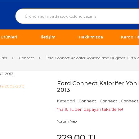
ı Ürünleri
İletişim
Hakkımızda
Kargo Ta
ürler
Connect
Ford Connect Kalorifer Yönlendirme Düğmesi Orta
Ford Connect Kalorifer Yö
2013
Kategori
Connect
,
Connect
,
Connect
*43,16 TL den başlayan taksitlerle!
Yorum Yap
229,00 TL