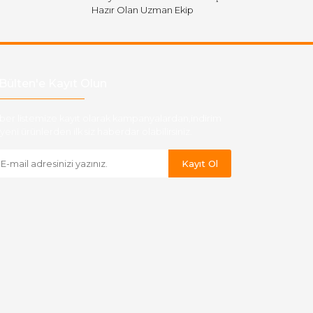
Hazır Olan Uzman Ekip
Bülten'e Kayıt Olun
ber listemize kayıt olarak kampanyalardan,indirim
yeni ürünlerden ilk siz haberdar olabilirsiniz.
Kayıt Ol