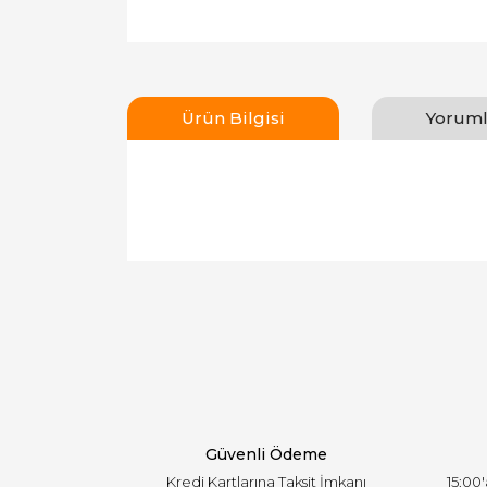
Ürün Bilgisi
Yoruml
Bu ürünün fiyat bilgisi, resim, ürün açıklamal
Görüş ve önerileriniz için teşekkür ederiz.
Ürün resmi kalitesiz, bozuk veya görüntülen
Ürün açıklamasında eksik bilgiler bulunuyor.
Ürün bilgilerinde hatalar bulunuyor.
Ürün fiyatı diğer sitelerden daha pahalı.
Bu ürüne benzer farklı alternatifler olmalı.
Güvenli Ödeme
Kredi Kartlarına Taksit İmkanı
15:00