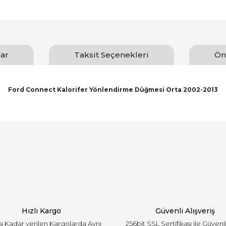
ar
Taksit Seçenekleri
Ön
Ford Connect Kalorifer Yönlendirme Düğmesi Orta 2002-2013
arında ve diğer konularda yetersiz gördüğünüz noktaları öneri formunu ku
Bu ürüne ilk yorumu siz yapın!
emiyor.
Yorum Yaz
Hızlı Kargo
Güvenli Alışveriş
'a Kadar verilen Kargolarda Aynı
256bit SSL Sertifikası ile Güvenl