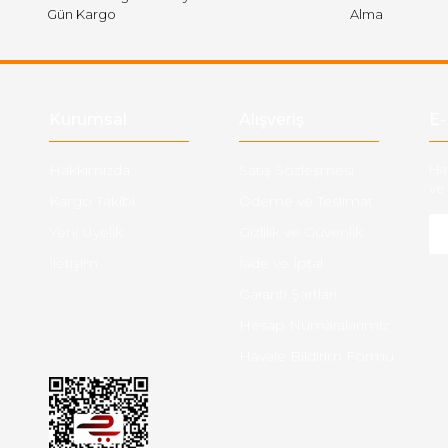
Gün Kargo
Alma
Gönder
Kurumsal
Alışveriş
E-
Hakkımızda
Satış Sözleşmesi
Ha
ve 
Kargo Takibi
Ödeme ve Teslimat
Yeni Üyelik
Gizlilik ve Güvenlik
İletişim
İade ve İptal
Garanti Şartları
Hesap Numaralarımız
Havale Bildirim Formu