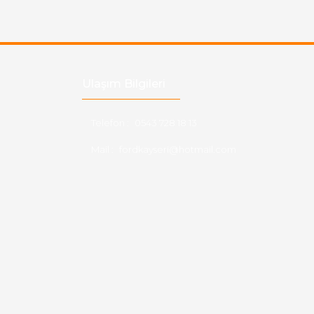
Ulaşım Bilgileri
Telefon :
0543 728 18 13
Mail :
fordkayseri@hotmail.com