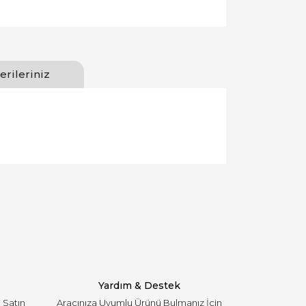
erileriniz
llanarak tarafımıza iletebilirsiniz.
Yardım & Destek
i Satın
Aracınıza Uyumlu Ürünü Bulmanız İçin