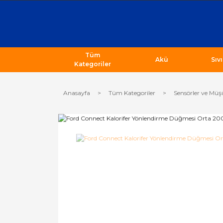
Tüm
Akü
Sıv
Kategoriler
Anasayfa
Tüm Kategoriler
Sensörler ve Müş