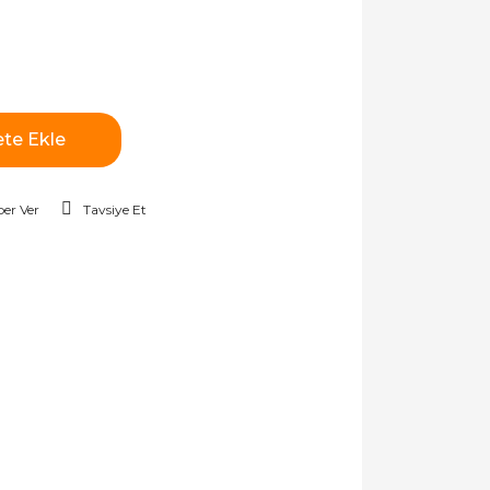
te Ekle
er Ver
Tavsiye Et