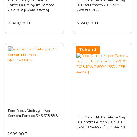
Ford C-max Şanzıman Alt
Ford C-max Motor Takozu Sağ
Takozu Alüminyum Fomoco
1.6 Dizel Fomoco 2003-2018
2003-2018 [AV616P082AB]
[AV616F012FA]
3.049,00 TL
3.550,00 TL
Tükendi
Ford Focus Direksiyon Açı
Sensörü Fomoco 3M513F818BB
Ford C-max Motor Takozu Sağ
1.6 Benzinli Alman 2003-2018
[SWG 50944550 / FEBI 44550]
1.999,00 TL