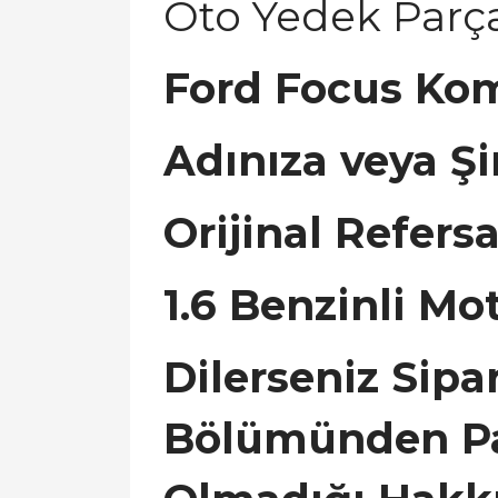
Oto Yedek Parç
Ford Focus Kom
Adınıza veya Şi
Orijinal Refers
1.6 Benzinli Mo
Dilerseniz Sip
Bölümünden Par