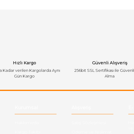
arında ve diğer konularda yetersiz gördüğünüz noktaları öneri formunu ku
Bu ürüne ilk yorumu siz yapın!
emiyor.
Yorum Yaz
Hızlı Kargo
Güvenli Alışveriş
'a Kadar verilen Kargolarda Aynı
256bit SSL Sertifikası ile Güvenl
Gün Kargo
Alma
Gönder
Kurumsal
Alışveriş
E-
Hakkımızda
Satış Sözleşmesi
Ha
ve 
Kargo Takibi
Ödeme ve Teslimat