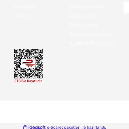
Yeni Üyelik
Gizlilik ve Güvenlik
İletişim
İade ve İptal
Garanti Şartları
Hesap Numaralarımız
Havale Bildirim Formu
ile
ideasoft
e-