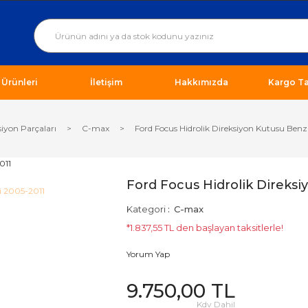
ı Ürünleri
İletişim
Hakkımızda
Kargo Ta
iyon Parçaları
C-max
Ford Focus Hidrolik Direksiyon Kutusu Benz
Ford Focus Hidrolik Direksi
Kategori
C-max
*1.837,55 TL den başlayan taksitlerle!
Yorum Yap
9.750,00 TL
Kdv Dahil