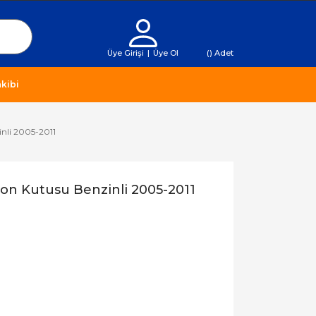
Üye Girişi
|
Üye Ol
(
) Adet
kibi
inli 2005-2011
yon Kutusu Benzinli 2005-2011