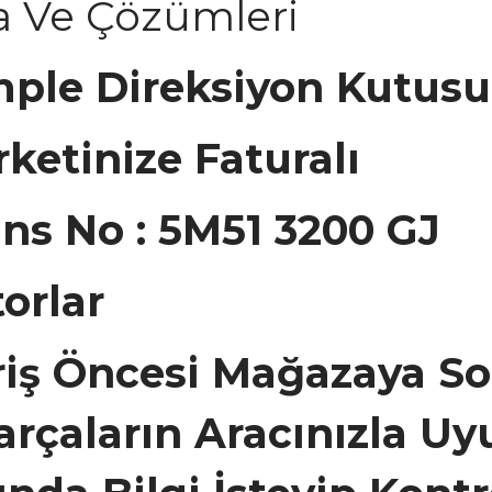
a Ve Çözümleri
ple Direksiyon Kutusu
rketinize Faturalı
ans No : 5M51 3200 GJ
torlar
ariş Öncesi Mağazaya So
çaların Aracınızla U