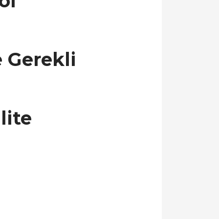
ol
 Gerekli
lite