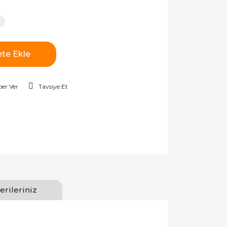
te Ekle
er Ver
Tavsiye Et
erileriniz