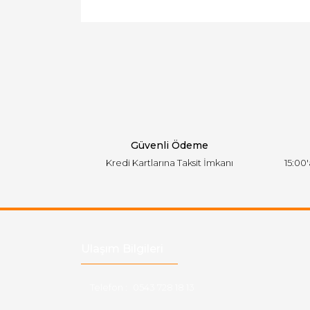
Bu ürünün fiyat bilgisi, resim, ürün açıklamal
Görüş ve önerileriniz için teşekkür ederiz.
Ürün resmi kalitesiz, bozuk veya görüntülen
Ürün açıklamasında eksik bilgiler bulunuyor.
Ürün bilgilerinde hatalar bulunuyor.
Ürün fiyatı diğer sitelerden daha pahalı.
Bu ürüne benzer farklı alternatifler olmalı.
Güvenli Ödeme
Kredi Kartlarına Taksit İmkanı
15:00
Ulaşım Bilgileri
Telefon :
0543 728 18 13