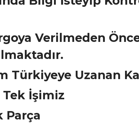
da Bilgi İsteyip Kontr
rgoya Verilmeden Önce
ılmaktadır.
m Türkiyeye Uzanan Ka
, Tek İşimiz
k Parça