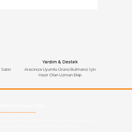
llanarak tarafımıza iletebilirsiniz.
Yardım & Destek
i Satın
Aracınıza Uyumlu Ürünü Bulmanız İçin
Hazır Olan Uzman Ekip
Bülten'e Kayıt Olun
ber listemize kayıt olarak kampanyalardan,indirim
yeni ürünlerden ilk siz haberdar olabilirsiniz.