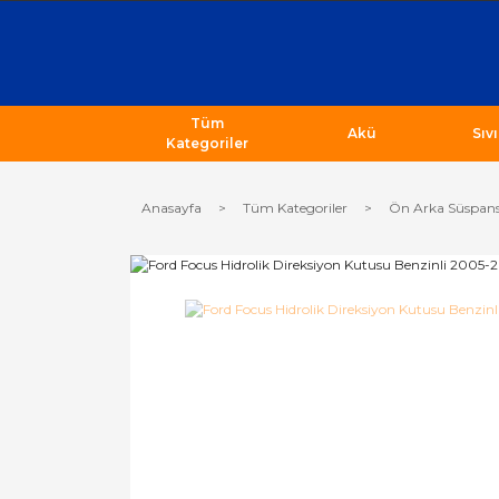
Tüm
Akü
Sıv
Kategoriler
Anasayfa
Tüm Kategoriler
Ön Arka Süspans