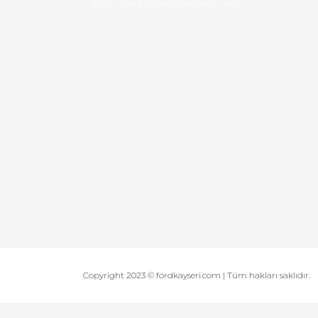
Mail :
fordkayseri@hotmail.com
Copyright 2023 © fordkayseri.com | Tüm hakları saklıdır.