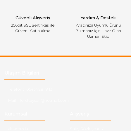
Gönder
Güvenli Alışveriş
Yardım & Destek
256bit SSL Sertifikası ile
Aracınıza Uyumlu Ürünü
Güvenli Satın Alma
Bulmanız İçin Hazır Olan
Uzman Ekip
Ulaşım Bilgileri
Telefon :
0543 728 18 13
Mail :
fordkayseri@hotmail.com
Kurumsal
Alışveriş
Hakkımızda
Satış Sözleşmesi