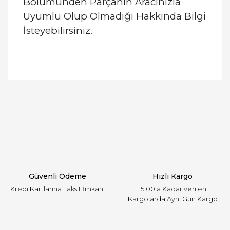
Bölümünden Parçanın Aracınızla
Uyumlu Olup Olmadığı Hakkında Bilgi
İsteyebilirsiniz.
Bu ürünün fiyat bilgisi, resim, ürün açıklamalarında
ve diğer konularda yetersiz gördüğünüz noktaları
Bu ürüne ilk yorumu siz yapın!
öneri formunu kullanarak tarafımıza iletebilirsiniz.
Görüş ve önerileriniz için teşekkür ederiz.
Yorum Yaz
Ürün resmi kalitesiz, bozuk veya görüntülenemiyor.
Ürün açıklamasında eksik bilgiler bulunuyor.
Ürün bilgilerinde hatalar bulunuyor.
Ürün fiyatı diğer sitelerden daha pahalı.
Güvenli Ödeme
Hızlı Kargo
Bu ürüne benzer farklı alternatifler olmalı.
Kredi Kartlarına Taksit İmkanı
15:00'a Kadar verilen
Kargolarda Aynı Gün Kargo