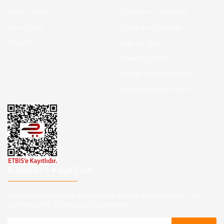
Kargo Takibi
Ödeme ve Teslimat
Yeni Üyelik
Gizlilik ve Güvenlik
İletişim
İade ve İptal
Garanti Şartları
Hesap Numaralarımız
Havale Bildirim Formu
E-Bülten'e Kayıt Olun
Haber listemize kayıt olarak kampanyalardan,indirim ve yeni
ürünlerden ilk siz haberdar olabilirsiniz.