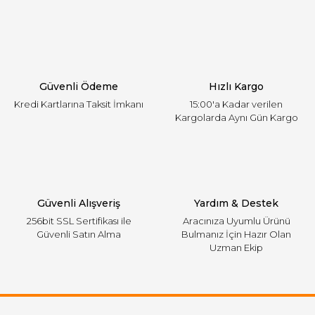
Ürün resmi kalitesiz, bozuk veya görüntülenemiyor.
Ürün açıklamasında eksik bilgiler bulunuyor.
Ürün bilgilerinde hatalar bulunuyor.
Ürün fiyatı diğer sitelerden daha pahalı.
Güvenli Ödeme
Hızlı Kargo
Bu ürüne benzer farklı alternatifler olmalı.
Kredi Kartlarına Taksit İmkanı
15:00'a Kadar verilen
Kargolarda Aynı Gün Kargo
Gönder
Güvenli Alışveriş
Yardım & Destek
256bit SSL Sertifikası ile
Aracınıza Uyumlu Ürünü
Güvenli Satın Alma
Bulmanız İçin Hazır Olan
Uzman Ekip