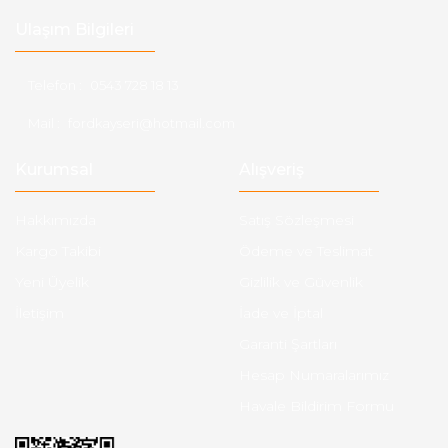
Ulaşım Bilgileri
Telefon :
0543 728 18 13
Mail :
fordkayseri@hotmail.com
Kurumsal
Alışveriş
Hakkımızda
Satış Sözleşmesi
Kargo Takibi
Ödeme ve Teslimat
Yeni Üyelik
Gizlilik ve Güvenlik
İletişim
İade ve İptal
Garanti Şartları
Hesap Numaralarımız
Havale Bildirim Formu