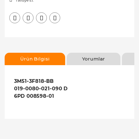
Tavsiye Et
Ürün Bilgisi
Yorumlar
3M51-3F818-BB
019-0080-021-090 D
6PD 008598-01
Bu ürünün fiyat bilgisi, resim, ürün açıklamalarında
ve diğer konularda yetersiz gördüğünüz noktaları
Bu ürüne ilk yorumu siz yapın!
öneri formunu kullanarak tarafımıza iletebilirsiniz.
Görüş ve önerileriniz için teşekkür ederiz.
Yorum Yaz