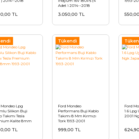
 ) 2014--2018
İridyum 16V 180Ps (4
1993-20
Adet ) 2014--2018
00,00 TL
3.050,00 TL
550,0
endi
Tükendi
Tüken
 Mondeo Lpg
Ford Mondeo
Ford Mo
lu Silikon Buji
Performans Buji Kablo
1.6 Lpg
o Takımı Tesla
Takımı 8 Mm Kırmızı
2001 Ng
mium Kalite 8mm
Tork 1993-2001
-2001
00,00 TL
999,00 TL
624,9