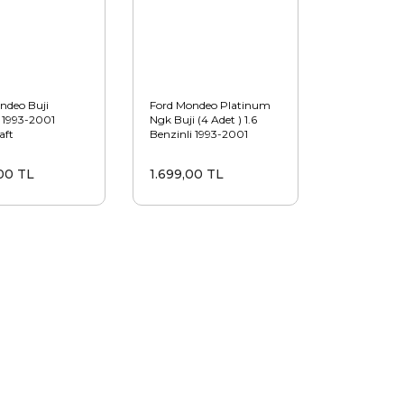
ndeo Buji
Ford Mondeo Platinum
 1993-2001
Ngk Buji (4 Adet ) 1.6
aft
Benzinli 1993-2001
00 TL
1.699,00 TL