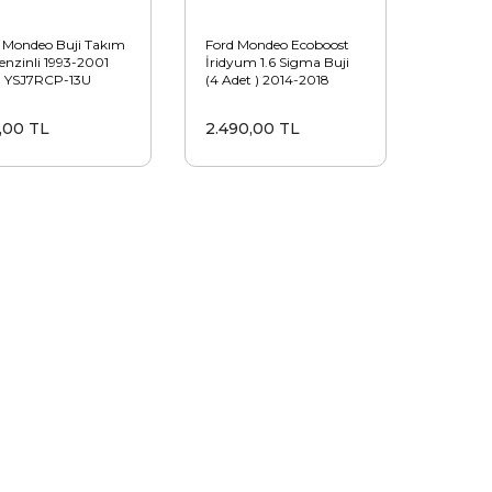
 Mondeo Buji Takım
Ford Mondeo Ecoboost
Benzinli 1993-2001
İridyum 1.6 Sigma Buji
a YSJ7RCP-13U
(4 Adet ) 2014-2018
,00 TL
2.490,00 TL