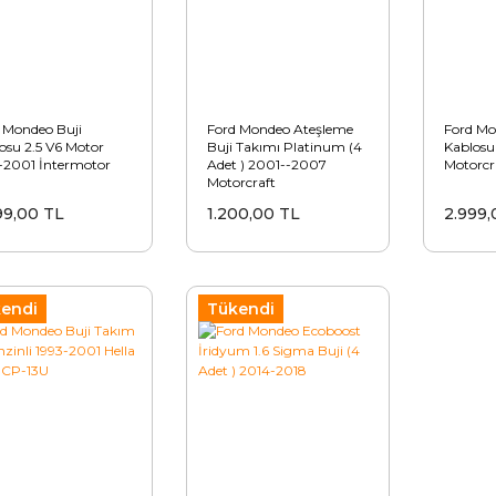
 Mondeo Buji
Ford Mondeo Ateşleme
Ford Mo
osu 2.5 V6 Motor
Buji Takımı Platinum (4
Kablosu
-2001 İntermotor
Adet ) 2001--2007
Motorcr
Motorcraft
99,00 TL
1.200,00 TL
2.999,
endi
Tükendi