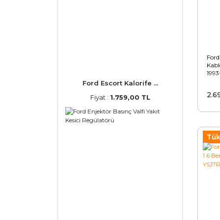
Ford
Kabl
1993
Ford Escort Kalorife ...
2.6
Fiyat :
1.759,00 TL
Tük