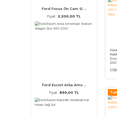
Ford Focus Ön Cam Si ...
Fiyat :
2.200,00 TL
Ford
Kabl
Dur
2001
1.1
Ford Escort Arka Amo ...
Tük
Fiyat :
899,00 TL