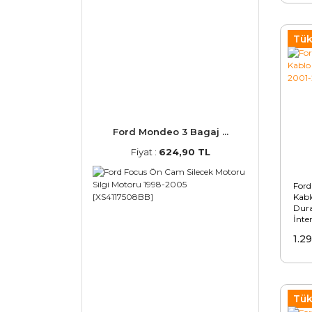
Tük
Ford Mondeo 3 Bagaj ...
Fiyat :
624,90 TL
Ford
Kabl
Dur
İnte
1.2
Tük