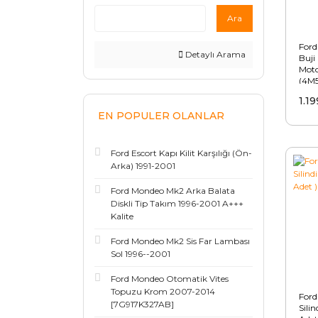
Ara
Ford
Detaylı Arama
Buji
Moto
(4M
12V
1.1
EN POPULER OLANLAR
Ford Escort Kapı Kilit Karşılığı (Ön-
Arka) 1991-2001
Ford Mondeo Mk2 Arka Balata
Diskli Tip Takım 1996-2001 A+++
Kalite
Ford Mondeo Mk2 Sis Far Lambası
Sol 1996--2001
Ford Mondeo Otomatik Vites
Topuzu Krom 2007-2014
Ford
[7G917K327AB]
Silin