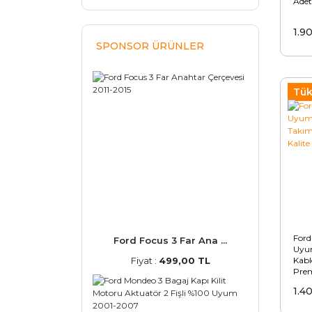
Adet
1.9
SPONSOR ÜRÜNLER
Tük
Ford
Ford Focus 3 Far Ana ...
Uyum
Fiyat :
499,00 TL
Kabl
Pre
1993
1.4