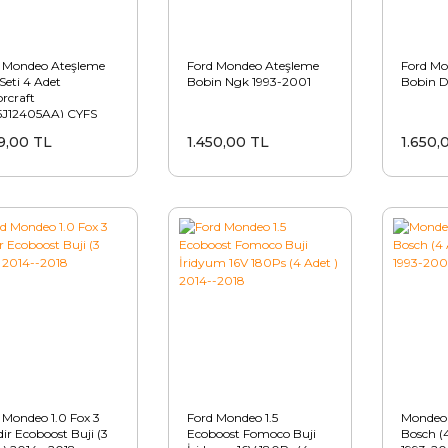
 Mondeo Ateşleme
Ford Mondeo Ateşleme
Ford Mo
 Seti 4 Adet
Bobin Ngk 1993-2001
Bobin D
rcraft
5J12405AA) CYFS
N4
99,00 TL
1.450,00 TL
1.650,
 Mondeo 1.0 Fox 3
Ford Mondeo 1.5
Mondeo 
dir Ecoboost Buji (3
Ecoboost Fomoco Buji
Bosch (4