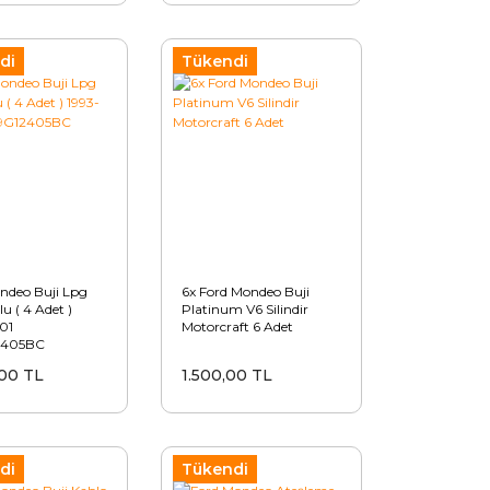
di
Tükendi
ndeo Buji Lpg
6x Ford Mondeo Buji
u ( 4 Adet )
Platinum V6 Silindir
01
Motorcraft 6 Adet
2405BC
00 TL
1.500,00 TL
di
Tükendi