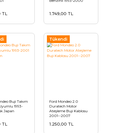
01
Benzinli 1993-2000
0 TL
1.749,00 TL
di
Tükendi
ndeo Buji Takım
Ford Mondeo 2.0
 Uyumlu 1993-
Duratech Motor
k Japan
Ateşleme Buji Kablosu
2001--2007
0 TL
1.250,00 TL