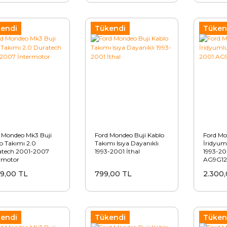
endi
Tükendi
Tüken
 Mondeo Mk3 Buji
Ford Mondeo Buji Kablo
Ford Mo
o Takımı 2.0
Takımı Isıya Dayanıklı
İridyuml
atech 2001-2007
1993-2001 İthal
1993-20
rmotor
AG9G1
99,00 TL
799,00 TL
2.300,
endi
Tükendi
Tüken