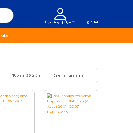
Üye Girişi
|
Üye Ol
(
) Adet
kibi
Toplam 26 ürün