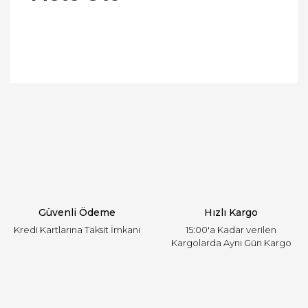
Bu ürünün fiyat bilgisi, resim, ürün açıklamalarında
ve diğer konularda yetersiz gördüğünüz noktaları
Bu ürüne ilk yorumu siz yapın!
öneri formunu kullanarak tarafımıza iletebilirsiniz.
Görüş ve önerileriniz için teşekkür ederiz.
Yorum Yaz
Ürün resmi kalitesiz, bozuk veya görüntülenemiyor.
Ürün açıklamasında eksik bilgiler bulunuyor.
Ürün bilgilerinde hatalar bulunuyor.
Ürün fiyatı diğer sitelerden daha pahalı.
Güvenli Ödeme
Hızlı Kargo
Bu ürüne benzer farklı alternatifler olmalı.
Kredi Kartlarına Taksit İmkanı
15:00'a Kadar verilen
Kargolarda Aynı Gün Kargo
Gönder