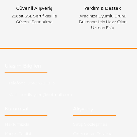
Güvenli Alışveriş
Yardım & Destek
256bit SSL Sertifikası ile
Aracınıza Uyumlu Ürünü
Güvenli Satın Alma
Bulmanız İçin Hazır Olan
Uzman Ekip
Ulaşım Bilgileri
Telefon :
0543 728 18 13
Mail :
fordkayseri@hotmail.com
Kurumsal
Alışveriş
Hakkımızda
Satış Sözleşmesi
Kargo Takibi
Ödeme ve Teslimat