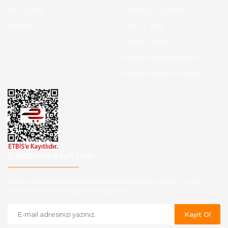
Yeni Üyelik
Gizlilik ve Güvenlik
İletişim
İade ve İptal
Garanti Şartları
Hesap Numaralarımız
Havale Bildirim Formu
E-Bülten'e Kayıt Olun
Haber listemize kayıt olarak kampanyalardan,indirim ve yeni
ürünlerden ilk siz haberdar olabilirsiniz.
Kayıt Ol