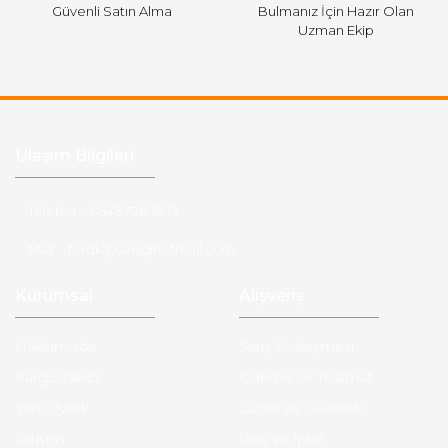
Güvenli Satın Alma
Bulmanız İçin Hazır Olan
Uzman Ekip
Ulaşım Bilgileri
Telefon :
0543 728 18 13
Mail :
fordkayseri@hotmail.com
Kurumsal
Alışveriş
Hakkımızda
Satış Sözleşmesi
Kargo Takibi
Ödeme ve Teslimat
Yeni Üyelik
Gizlilik ve Güvenlik
İletişim
İade ve İptal