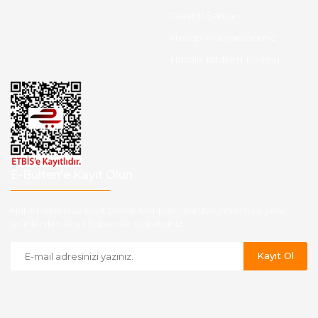
Garanti Şartları
Hesap Numaralarımız
Havale Bildirim Formu
E-Bülten'e Kayıt Olun
Haber listemize kayıt olarak kampanyalardan,indirim ve yeni
ürünlerden ilk siz haberdar olabilirsiniz.
Kayıt Ol