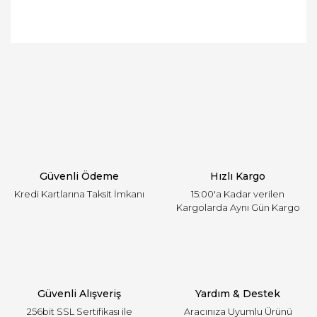
Bu ürünün fiyat bilgisi, resim, ürün açıklamalarında
ve diğer konularda yetersiz gördüğünüz noktaları
Bu ürüne ilk yorumu siz yapın!
öneri formunu kullanarak tarafımıza iletebilirsiniz.
Görüş ve önerileriniz için teşekkür ederiz.
Yorum Yaz
Ürün resmi kalitesiz, bozuk veya görüntülenemiyor.
Ürün açıklamasında eksik bilgiler bulunuyor.
Ürün bilgilerinde hatalar bulunuyor.
Ürün fiyatı diğer sitelerden daha pahalı.
Güvenli Ödeme
Hızlı Kargo
Bu ürüne benzer farklı alternatifler olmalı.
Kredi Kartlarına Taksit İmkanı
15:00'a Kadar verilen
Kargolarda Aynı Gün Kargo
Gönder
Güvenli Alışveriş
Yardım & Destek
256bit SSL Sertifikası ile
Aracınıza Uyumlu Ürünü