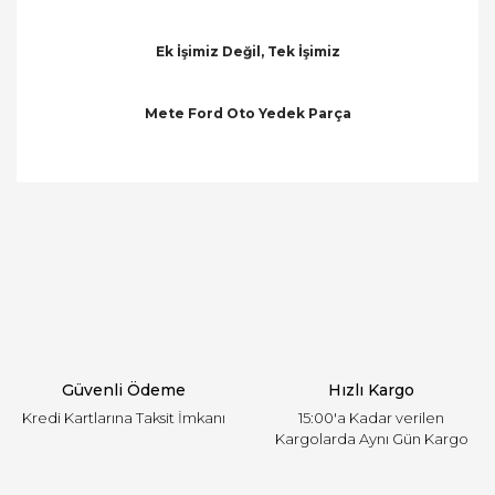
Ek İşimiz Değil, Tek İşimiz
Mete Ford Oto Yedek Parça
Bu ürünün fiyat bilgisi, resim, ürün açıklamalarında
ve diğer konularda yetersiz gördüğünüz noktaları
Bu ürüne ilk yorumu siz yapın!
öneri formunu kullanarak tarafımıza iletebilirsiniz.
Görüş ve önerileriniz için teşekkür ederiz.
Yorum Yaz
Ürün resmi kalitesiz, bozuk veya görüntülenemiyor.
Ürün açıklamasında eksik bilgiler bulunuyor.
Ürün bilgilerinde hatalar bulunuyor.
Ürün fiyatı diğer sitelerden daha pahalı.
Güvenli Ödeme
Hızlı Kargo
Bu ürüne benzer farklı alternatifler olmalı.
Kredi Kartlarına Taksit İmkanı
15:00'a Kadar verilen
Kargolarda Aynı Gün Kargo