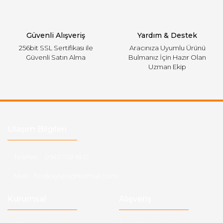
Gönder
Güvenli Alışveriş
Yardım & Destek
256bit SSL Sertifikası ile
Aracınıza Uyumlu Ürünü
Güvenli Satın Alma
Bulmanız İçin Hazır Olan
Uzman Ekip
Ulaşım Bilgileri
Telefon :
0543 728 18 13
Mail :
fordkayseri@hotmail.com
Kurumsal
Alışveriş