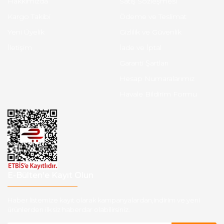
Hakkımızda
Satış Sözleşmesi
Kargo Takibi
Ödeme ve Teslimat
Yeni Üyelik
Gizlilik ve Güvenlik
İletişim
İade ve İptal
Garanti Şartları
Hesap Numaralarımız
Havale Bildirim Formu
E-Bülten'e Kayıt Olun
Haber listemize kayıt olarak kampanyalardan,indirim ve yeni
ürünlerden ilk siz haberdar olabilirsiniz.