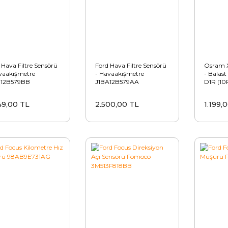
 Hava Filtre Sensörü
Ford Hava Filtre Sensörü
Osram X
vaakışmetre
- Havaakışmetre
- Balast
112B579BB
J1BA12B579AA
D1R [10
49,00 TL
2.500,00 TL
1.199,