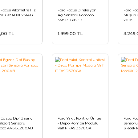
 Focus Kilometre Hız
Ford Focus Direksiyon
Ford Fo
sörü 98AB9E731AG
Açı Sensörü Fomoco
Müşürü
3M513F818BB
2005
,00 TL
1.999,00 TL
3.249,
 Egzoz Dpf Basınç
Ford Yakıt Kontrol Ünitesi
Ford Fo
alizör) Sensörü
- Depo Pompa Modülü
Sensörü
oco AV615L200AB
Valf F1FA9D370GA
Silecek