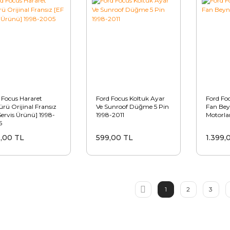
 Focus Hararet
Ford Focus Koltuk Ayar
Ford Fo
rü Orijinal Fransız
Ve Sunroof Düğme 5 Pin
Fan Bey
Servis Ürünü] 1998-
1998-2011
Motorla
5
,00 TL
599,00 TL
1.399,
1
2
3