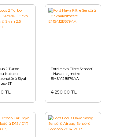
cus 2 Turbo
Ford Hava Filtre Sensörü
cu Kutusu -
- Havaakışmetre
zonatörü Siyah
EM5A12B579AA
atec-ST
00 TL
4.250,00 TL