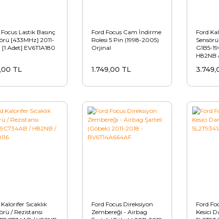
 Focus Lastik Basınç
Ford Focus Cam İndirme
Ford Kal
örü [433MHz] 2011-
Rolesi 5 Pin (1998-2005)
Sensörü 
 [1 Adet] EV6T1A180
Orjinal
G1B5-19
H82NB 
,00 TL
1.749,00 TL
3.749,
Kalorifer Sıcaklık
Ford Focus Direksiyon
Ford Foc
örü / Rezistansı
Zembereği - Airbag
Kesici D