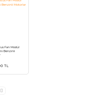
cus Fan Modül
ni Benzinli
r
00 TL