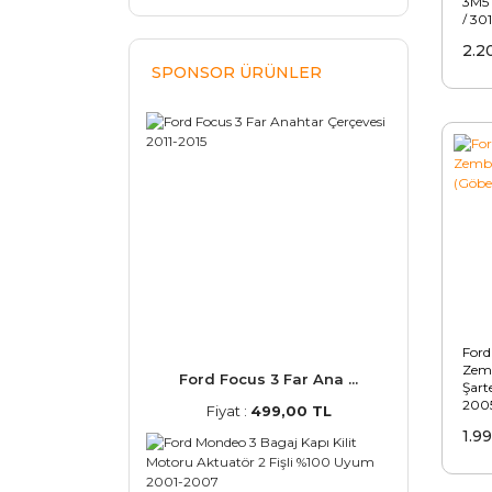
3M5
/ 30
2.2
SPONSOR ÜRÜNLER
Ford
Zemb
Ford Focus 3 Far Ana ...
Şart
200
Fiyat :
499,00 TL
1.9