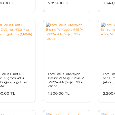
00,00 TL
5.999,00 TL
2.249,
 Focus 1 Dörtlü
Ford Focus Direksiyon
Ford Fo
ör Düğmesi 4'Lü
Basınç Ps Müşürü 94BP-
Şanzuma
z Düğme Soğutmalı
3N824-AA ( Yeşil ) 1998-
[4F27E] 
KMA)
-2005
90,00 TL
1.300,00 TL
2.200,