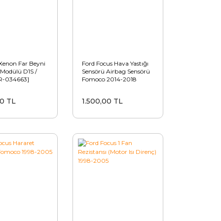
enon Far Beyni
Ford Focus Hava Yastığı
 Modülü D1S /
Sensörü Airbag Sensörü
R-034663]
Fomoco 2014-2018
00 TL
1.500,00 TL