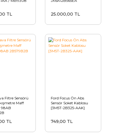
1AA / 4699308
JX6A12B565EA
00 TL
25.000,00 TL
a Filtre Sensörü
Ford Focus Ön Abs
kışmetre Maff
Sensör Soket Kablosu
 98AB
[3M5T-2B325-AAK]
2B
00 TL
749,00 TL