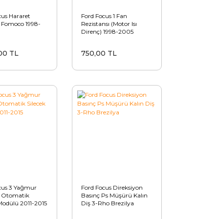
cus Hararet
Ford Focus 1 Fan
 Fomoco 1998-
Rezistansı (Motor Isı
Direnç) 1998-2005
00 TL
750,00 TL
cus 3 Yağmur
Ford Focus Direksiyon
 Otomatik
Basınç Ps Müşürü Kalın
 Modülü 2011-2015
Diş 3-Rho Brezilya