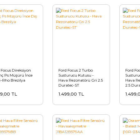
 Focus Direksiyon
Ford Focus 2 Turbo
Ford Fo
nç Ps Müşürü İnce
Susturucu Kutusu -
Susturu
3-Rho Brezilya
Hava Rezonatörü Gri 2.5
Hava Re
Duratec-ST
2.5 Dur
99,00 TL
1.499,00 TL
1.499,