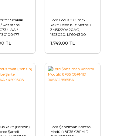
orifer Sıcaklık
Ford Focus 2 C-max
/ Rezistansı
Yakıt Depo Kilit Motoru
C734-AA /
3M51220A20AC,
/ 30100477
1523020, LR104300
00 TL
1.749,00 TL
us Yakıt (Benzin)
Ford Şanzıman Kontrol
arbe Şarteli
Modülü 8F35 C8FMID