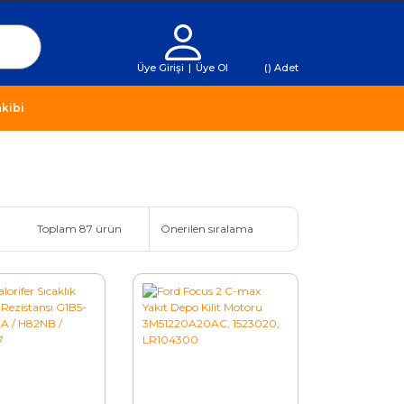
Üye Girişi
|
Üye Ol
(
) Adet
kibi
Toplam 87 ürün