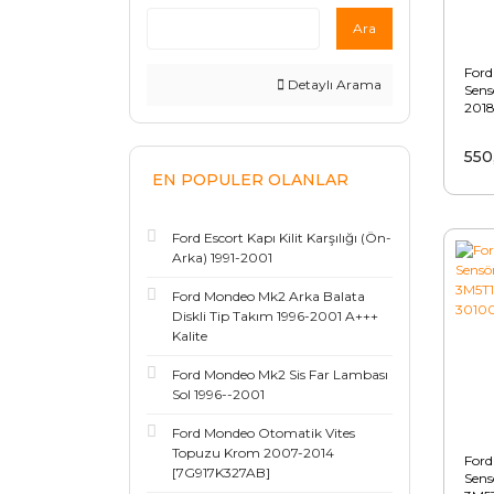
Ara
Ford
Detaylı Arama
Sens
2018
550
EN POPULER OLANLAR
Ford Escort Kapı Kilit Karşılığı (Ön-
Arka) 1991-2001
Ford Mondeo Mk2 Arka Balata
Diskli Tip Takım 1996-2001 A+++
Kalite
Ford Mondeo Mk2 Sis Far Lambası
Sol 1996--2001
Ford Mondeo Otomatik Vites
Topuzu Krom 2007-2014
Ford 
[7G917K327AB]
Sens