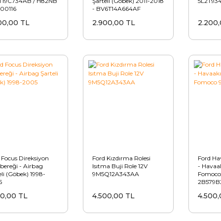
T19C734AB / H82NB
Şarteli (Göbek) 2011-2018
5L2T934
100116
- BV6T14A664AF
00,00 TL
2.900,00 TL
2.200,
 Focus Direksiyon
Ford Kızdırma Rolesi
Ford Hav
ereği - Airbag
Isıtma Buji Role 12V
- Havaa
eli (Göbek) 1998-
9M5Q12A343AA
Fomoco
5
2B579B
90,00 TL
4.500,00 TL
4.500,