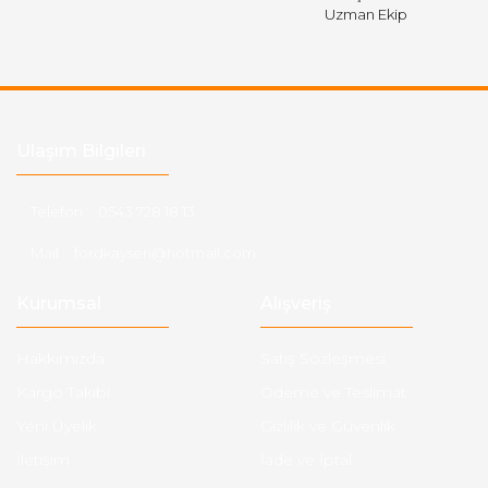
Uzman Ekip
Ulaşım Bilgileri
Telefon :
0543 728 18 13
Mail :
fordkayseri@hotmail.com
Kurumsal
Alışveriş
Hakkımızda
Satış Sözleşmesi
Kargo Takibi
Ödeme ve Teslimat
Yeni Üyelik
Gizlilik ve Güvenlik
İletişim
İade ve İptal