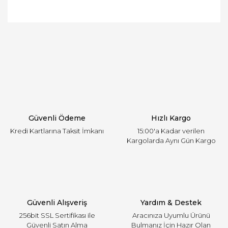
Bu ürünün fiyat bilgisi, resim, ürün açıklamalarında
ve diğer konularda yetersiz gördüğünüz noktaları
Bu ürüne ilk yorumu siz yapın!
öneri formunu kullanarak tarafımıza iletebilirsiniz.
Görüş ve önerileriniz için teşekkür ederiz.
Yorum Yaz
Ürün resmi kalitesiz, bozuk veya görüntülenemiyor.
Ürün açıklamasında eksik bilgiler bulunuyor.
Ürün bilgilerinde hatalar bulunuyor.
Ürün fiyatı diğer sitelerden daha pahalı.
Güvenli Ödeme
Hızlı Kargo
Bu ürüne benzer farklı alternatifler olmalı.
Kredi Kartlarına Taksit İmkanı
15:00'a Kadar verilen
Kargolarda Aynı Gün Kargo
Gönder
Güvenli Alışveriş
Yardım & Destek
256bit SSL Sertifikası ile
Aracınıza Uyumlu Ürünü
Güvenli Satın Alma
Bulmanız İçin Hazır Olan