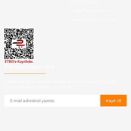
Garanti Şartları
Hesap Numaralarımız
Havale Bildirim Formu
E-Bülten'e Kayıt Olun
Haber listemize kayıt olarak kampanyalardan,indirim ve yeni
ürünlerden ilk siz haberdar olabilirsiniz.
Kayıt Ol