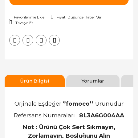
Fiyatı Düşünce Haber Ver
Tavsiye Et
Ürün Bilgisi
Yorumlar
Orjinale Eşdeğer ‘
’fomoco’’
Ürünüdür
Refersans Numaraları :
8L3A6G004AA
Not : Ürünü Çok Sert Sıkmayın,
Zorlamayın, Boşluğunu Alın