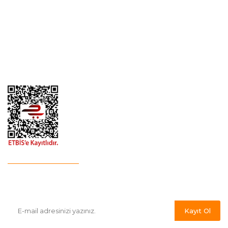
Yeni Üyelik
Gizlilik ve Güvenlik
İletişim
İade ve İptal
Garanti Şartları
Hesap Numaralarımız
Havale Bildirim Formu
E-Bülten'e Kayıt Olun
Haber listemize kayıt olarak kampanyalardan,indirim ve yeni
ürünlerden ilk siz haberdar olabilirsiniz.
Kayıt Ol