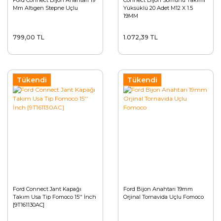
Ford Connect Bijon Anahtarı 19
Connect Bijon Somunu Takımı
Mm Altıgen Stepne Uçlu
Yüksüklü 20 Adet M12 X 1.5
19MM
799,00 TL
1.072,39 TL
Tükendi
Tükendi
Ford Connect Jant Kapağı
Ford Bijon Anahtarı 19mm
Takım Usa Tip Fomoco 15'' İnch
Orjinal Tornavida Uçlu Fomoco
[9T161130AC]