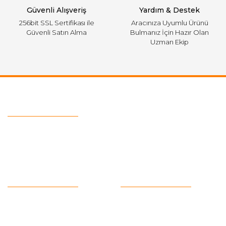
Güvenli Alışveriş
Yardım & Destek
256bit SSL Sertifikası ile
Aracınıza Uyumlu Ürünü
Güvenli Satın Alma
Bulmanız İçin Hazır Olan
Uzman Ekip
Ulaşım Bilgileri
Telefon :
0543 728 18 13
Mail :
fordkayseri@hotmail.com
Kurumsal
Alışveriş
Hakkımızda
Satış Sözleşmesi
Kargo Takibi
Ödeme ve Teslimat