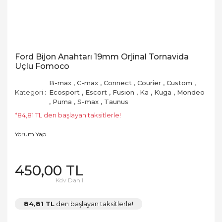
Ford Bijon Anahtarı 19mm Orjinal Tornavida
Uçlu Fomoco
B-max
,
C-max
,
Connect
,
Courier
,
Custom
,
Kategori
Ecosport
,
Escort
,
Fusion
,
Ka
,
Kuga
,
Mondeo
,
Puma
,
S-max
,
Taunus
*84,81 TL den başlayan taksitlerle!
Yorum Yap
450,00 TL
Kdv Dahil
84,81 TL
den başlayan taksitlerle!