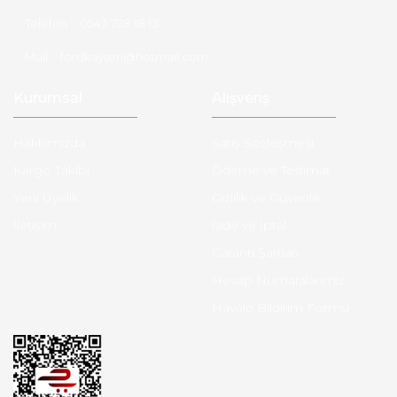
Telefon :
0543 728 18 13
Mail :
fordkayseri@hotmail.com
Kurumsal
Alışveriş
Hakkımızda
Satış Sözleşmesi
Kargo Takibi
Ödeme ve Teslimat
Yeni Üyelik
Gizlilik ve Güvenlik
İletişim
İade ve İptal
Garanti Şartları
Hesap Numaralarımız
Havale Bildirim Formu