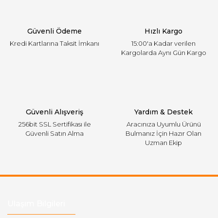
Ürün bilgilerinde hatalar bulunuyor.
Ürün fiyatı diğer sitelerden daha pahalı.
Güvenli Ödeme
Hızlı Kargo
Bu ürüne benzer farklı alternatifler olmalı.
Kredi Kartlarına Taksit İmkanı
15:00'a Kadar verilen
Kargolarda Aynı Gün Kargo
Gönder
Güvenli Alışveriş
Yardım & Destek
256bit SSL Sertifikası ile
Aracınıza Uyumlu Ürünü
Güvenli Satın Alma
Bulmanız İçin Hazır Olan
Uzman Ekip
Ulaşım Bilgileri