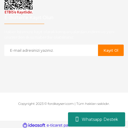
E-Bülten'e Kayıt Olun
Haber listemize kayıt olarak kampanyalardan,indirim ve yeni
ürünlerden ilk siz haberdar olabilirsiniz.
Kayıt Ol
Copyright 2023 © fordkayseri.com | Tüm hakları saklıdır.
Whatsapp Destek
ile
ideasoft
e-