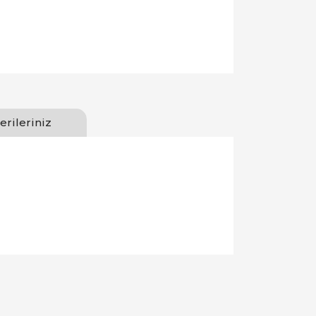
erileriniz
llanarak tarafımıza iletebilirsiniz.