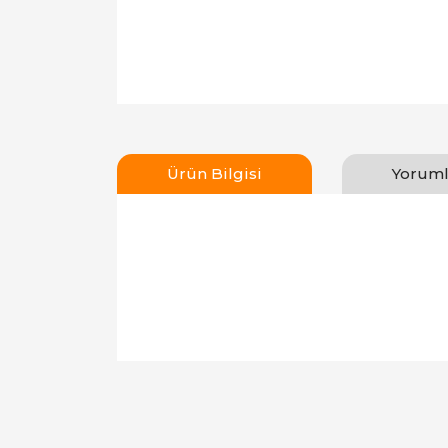
Ürün Bilgisi
Yoruml
Bu ürünün fiyat bilgisi, resim, ürün açıklamal
Görüş ve önerileriniz için teşekkür ederiz.
Ürün resmi kalitesiz, bozuk veya görüntülen
Ürün açıklamasında eksik bilgiler bulunuyor.