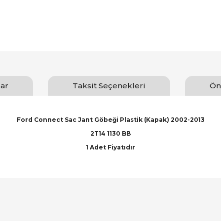
ar
Taksit Seçenekleri
Ön
Ford Connect Sac Jant Göbeği Plastik (Kapak) 2002-2013
2T14 1130 BB
1 Adet Fiyatıdır
arında ve diğer konularda yetersiz gördüğünüz noktaları öneri formunu ku
Bu ürüne ilk yorumu siz yapın!
emiyor.
Yorum Yaz