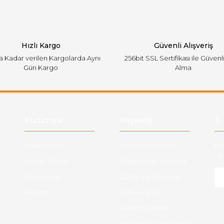
Hızlı Kargo
Güvenli Alışveriş
'a Kadar verilen Kargolarda Aynı
256bit SSL Sertifikası ile Güvenl
Gün Kargo
Alma
Gönder
Kurumsal
Alışveriş
E-
Hakkımızda
Satış Sözleşmesi
Ha
ve 
Kargo Takibi
Ödeme ve Teslimat
Yeni Üyelik
Gizlilik ve Güvenlik
İletişim
İade ve İptal
Garanti Şartları
Hesap Numaralarımız