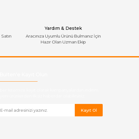
Yardım & Destek
i Satın
Aracınıza Uyumlu Ürünü Bulmanız İçin
Hazır Olan Uzman Ekip
Bülten'e Kayıt Olun
ber listemize kayıt olarak kampanyalardan,indirim
yeni ürünlerden ilk siz haberdar olabilirsiniz.
Kayıt Ol