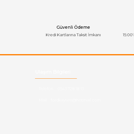
Ürün bilgilerinde hatalar bulunuyor.
Ürün fiyatı diğer sitelerden daha pahalı.
Bu ürüne benzer farklı alternatifler olmalı.
Güvenli Ödeme
Kredi Kartlarına Taksit İmkanı
15:00
Ulaşım Bilgileri
Telefon :
0543 728 18 13
Mail :
fordkayseri@hotmail.com