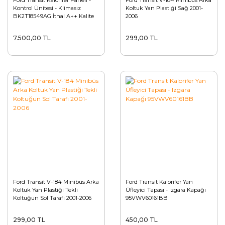
Ford Transit Kalorifer Paneli -
Ford Transit V-184 Minibüs Arka
Kontrol Ünitesi - Klimasız
Koltuk Yan Plastiği Sağ 2001-
BK2T18549AG İthal A++ Kalite
2006
7.500,00 TL
299,00 TL
Ford Transit V-184 Minibüs Arka
Ford Transit Kalorifer Yan
Koltuk Yan Plastiği Tekli
Üfleyici Tapası - Izgara Kapağı
Koltuğun Sol Tarafı 2001-2006
95VWV60161BB
299,00 TL
450,00 TL