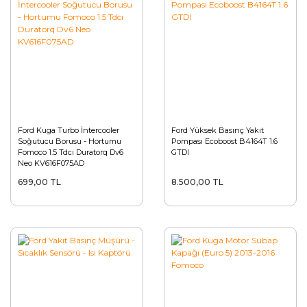
Ford Kuga Turbo İntercooler
Ford Yüksek Basınç Yakıt
Soğutucu Borusu - Hortumu
Pompası Ecoboost B4164T 1.6
Fomoco 1.5 Tdcı Duratorq Dv6
GTDI
Neo KV616F075AD
699,00 TL
8.500,00 TL