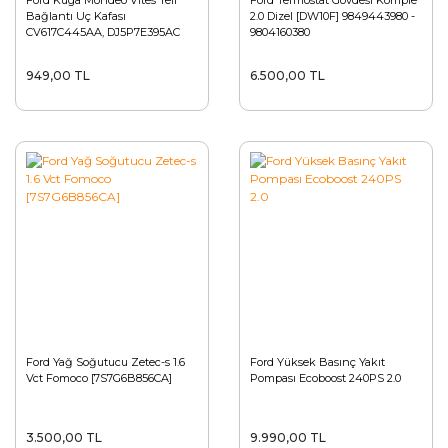
Ford Kuga Mondeo Vites Teli
Ford Termostat Gövdesi Komple
Bağlantı Uç Kafası
2.0 Dizel [DW10F] 9849443980 -
CV617C445AA, DJ5P7E395AC
9804160380
949,00 TL
6.500,00 TL
Ford Yağ Soğutucu Zetec-s 1.6
Ford Yüksek Basınç Yakıt
Vct Fomoco [7S7G6B856CA]
Pompası Ecoboost 240PS 2.0
3.500,00 TL
9.990,00 TL