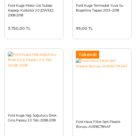
Ford Kuga Motor Üst Subap
Ford Kuga Termostat Yuva Su
Kapağı Külbütör 2.0 [DW10C]
Boşaltma Tapası 2013--2018
2008-2018
3.750,00 TL
99,00 TL
Tükendi
Ford Kuga Yağ Soğutucu Blok
Giriş Piposu 2.0 Tdcı 2008-2018
Ford Hava Filtre Sert Plastik
Borusu AV616C784AF