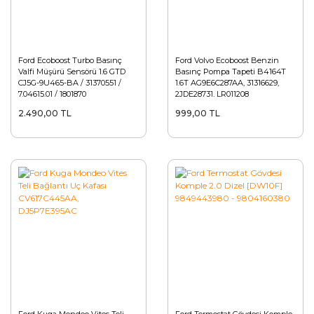
Ford Ecoboost Turbo Basınç
Ford Volvo Ecoboost Benzin
Valfi Müşürü Sensörü 1.6 GTD
Basınç Pompa Tapeti B4164T
CJ5G-9U465-BA / 31370551 /
1.6T AG9E6C287AA, 31316629,
7.04615.01 / 1801870
2JDE28731, LR011208
2.490,00 TL
999,00 TL