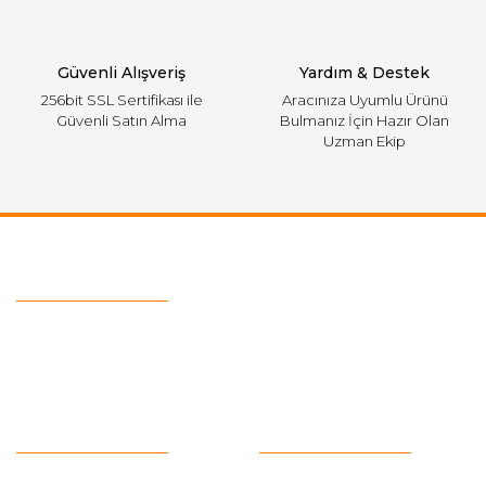
Güvenli Alışveriş
Yardım & Destek
256bit SSL Sertifikası ile
Aracınıza Uyumlu Ürünü
Güvenli Satın Alma
Bulmanız İçin Hazır Olan
Uzman Ekip
Ulaşım Bilgileri
Telefon :
0543 728 18 13
Mail :
fordkayseri@hotmail.com
Kurumsal
Alışveriş
Hakkımızda
Satış Sözleşmesi