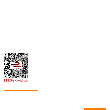
Kargo Takibi
Ödeme ve Teslimat
Yeni Üyelik
Gizlilik ve Güvenlik
İletişim
İade ve İptal
Garanti Şartları
Hesap Numaralarımız
Havale Bildirim Formu
E-Bülten'e Kayıt Olun
Haber listemize kayıt olarak kampanyalardan,indirim ve yeni
ürünlerden ilk siz haberdar olabilirsiniz.