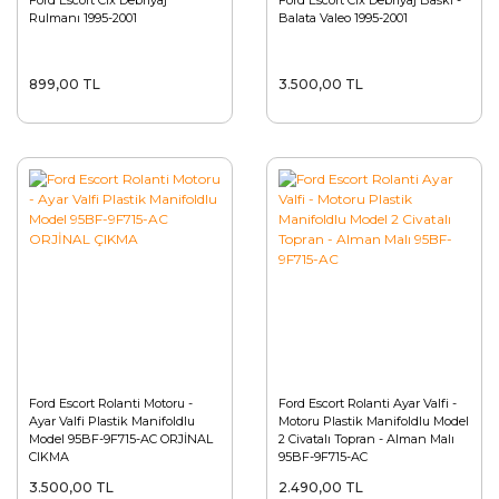
Ford Escort Clx Debriyaj
Ford Escort Clx Debriyaj Baskı -
Silecek Sistemi
Rulmanı 1995-2001
Balata Valeo 1995-2001
Parçaları
Triger ve
899,00 TL
3.500,00 TL
Debriyaj
Parçaları
Yağ Bakım
Parçaları
Ford Escort Rolanti Motoru -
Ford Escort Rolanti Ayar Valfi -
Ayar Valfi Plastik Manifoldlu
Motoru Plastik Manifoldlu Model
Model 95BF-9F715-AC ORJİNAL
2 Civatalı Topran - Alman Malı
ÇIKMA
95BF-9F715-AC
3.500,00 TL
2.490,00 TL