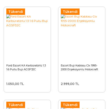
Tükendi
Tükendi
Ford Escort KA Karbüratörlü 1.3
Escort Buji Kablosu Clx 1995-
1.6 Pullu Buji AGSP32C
2000 Enjeksiyonlu Motorcraft
1.050,00 TL
2.999,00 TL
Tükendi
Tükendi