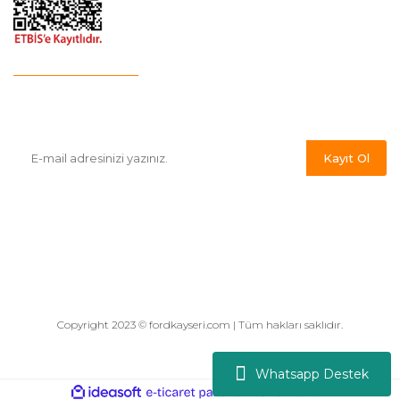
E-Bülten'e Kayıt Olun
Haber listemize kayıt olarak kampanyalardan,indirim ve yeni
ürünlerden ilk siz haberdar olabilirsiniz.
Kayıt Ol
Copyright 2023 © fordkayseri.com | Tüm hakları saklıdır.
Whatsapp Destek
ile
ideasoft
e-