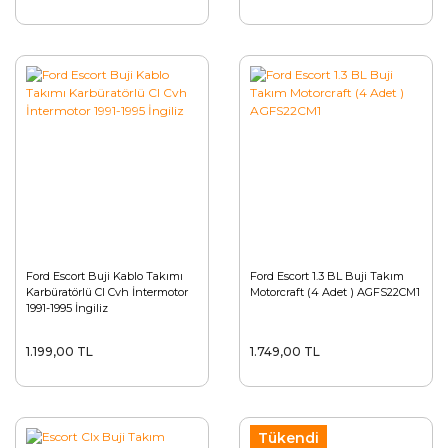
Ford Escort Buji Kablo Takımı
Ford Escort 1.3 BL Buji Takım
Karbüratörlü Cl Cvh İntermotor
Motorcraft (4 Adet ) AGFS22CM1
1991-1995 İngiliz
1.199,00 TL
1.749,00 TL
Tükendi