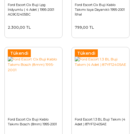
Ford Escort Clx Buji Lpg
Ford Escort Clx Buji Kablo
İridyumlu ( 4 Adet ) 1995-2001
Takımı Isıya Dayanıklı 1995-2001
AG9G12405BC
İthal
2.300,00 TL
799,00 TL
Tükendi
Tükendi
Ford Escort Clx Buji Kablo
Ford Escort 1.3 BL Buji Takım (4
Takımı Bosch (8mm) 1995-2001
Adet ) 87YF12405AE