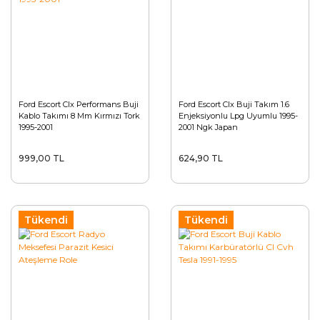
Ford Escort Clx Performans Buji
Ford Escort Clx Buji Takım 1.6
Kablo Takımı 8 Mm Kırmızı Tork
Enjeksiyonlu Lpg Uyumlu 1995-
1995-2001
2001 Ngk Japan
999,00 TL
624,90 TL
Tükendi
Tükendi