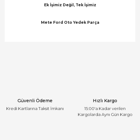
Ek İşimiz Değil, Tek İşimiz
Mete Ford Oto Yedek Parça
Bu ürünün fiyat bilgisi, resim, ürün açıklamalarında
ve diğer konularda yetersiz gördüğünüz noktaları
Bu ürüne ilk yorumu siz yapın!
öneri formunu kullanarak tarafımıza iletebilirsiniz.
Görüş ve önerileriniz için teşekkür ederiz.
Yorum Yaz
Ürün resmi kalitesiz, bozuk veya görüntülenemiyor.
Ürün açıklamasında eksik bilgiler bulunuyor.
Ürün bilgilerinde hatalar bulunuyor.
Ürün fiyatı diğer sitelerden daha pahalı.
Güvenli Ödeme
Hızlı Kargo
Bu ürüne benzer farklı alternatifler olmalı.
Kredi Kartlarına Taksit İmkanı
15:00'a Kadar verilen
Kargolarda Aynı Gün Kargo