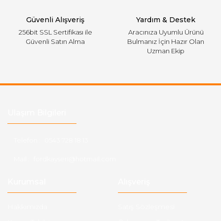
Gönder
Güvenli Alışveriş
Yardım & Destek
256bit SSL Sertifikası ile
Aracınıza Uyumlu Ürünü
Güvenli Satın Alma
Bulmanız İçin Hazır Olan
Uzman Ekip
Ulaşım Bilgileri
Telefon :
0543 728 18 13
Mail :
fordkayseri@hotmail.com
Kurumsal
Alışveriş
Hakkımızda
Satış Sözleşmesi