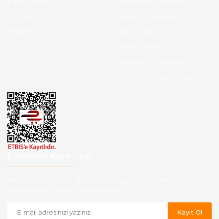
Kargo Takibi
Ödeme ve Teslimat
Yeni Üyelik
Gizlilik ve Güvenlik
İletişim
İade ve İptal
Garanti Şartları
Hesap Numaralarımız
Havale Bildirim Formu
E-Bülten'e Kayıt Olun
Haber listemize kayıt olarak kampanyalardan,indirim ve yeni
ürünlerden ilk siz haberdar olabilirsiniz.
Kayıt Ol