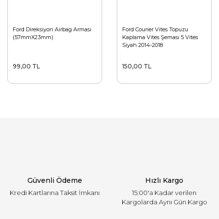
Ford Direksiyon Airbag Arması
Ford Courier Vites Topuzu
(57mmX23mm)
Kaplama Vites Şeması 5 Vites
Siyah 2014-2018
99,00 TL
150,00 TL
Güvenli Ödeme
Hızlı Kargo
Kredi Kartlarına Taksit İmkanı
15:00'a Kadar verilen
Kargolarda Aynı Gün Kargo