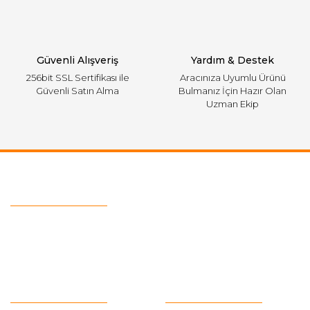
Güvenli Alışveriş
Yardım & Destek
256bit SSL Sertifikası ile
Aracınıza Uyumlu Ürünü
Güvenli Satın Alma
Bulmanız İçin Hazır Olan
Uzman Ekip
Ulaşım Bilgileri
Telefon :
0543 728 18 13
Mail :
fordkayseri@hotmail.com
Kurumsal
Alışveriş