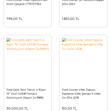
Ford Ccurier Vites Topuzu 6 İleri
Ford Courier 3D Havuzlu Paspas
Krom Çerçeve JT7R7217BA
2014-2023
799,00 TL
1.650,00 TL
Ford Çelik Jant Takım 4 Bijon
Ford Courier Vites Topuzu
15'' İnch 4X108 Fomoco
Kaplama Vites Şeması 5 Vites
Alüminyum Alaşım 2439890
Gri 2014-2018
30.000,00 TL
150,00 TL