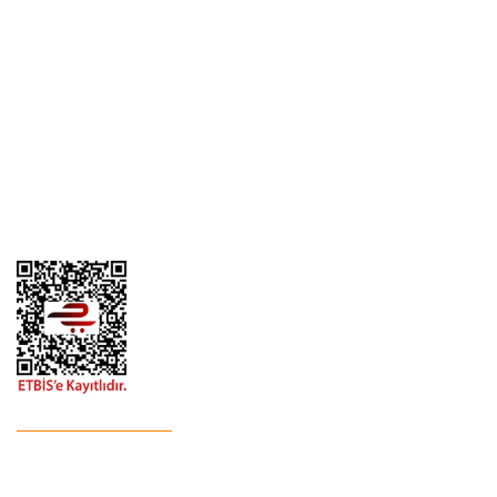
Hakkımızda
Satış Sözleşmesi
Kargo Takibi
Ödeme ve Teslimat
Yeni Üyelik
Gizlilik ve Güvenlik
İletişim
İade ve İptal
Garanti Şartları
Hesap Numaralarımız
Havale Bildirim Formu
E-Bülten'e Kayıt Olun
Haber listemize kayıt olarak kampanyalardan,indirim ve yeni
ürünlerden ilk siz haberdar olabilirsiniz.