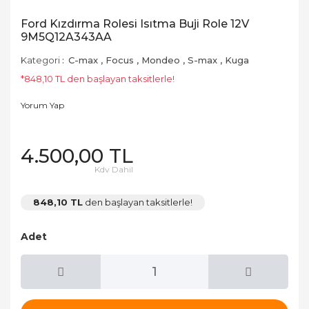
Ford Kızdırma Rolesi Isıtma Buji Role 12V
9M5Q12A343AA
Kategori
C-max
,
Focus
,
Mondeo
,
S-max
,
Kuga
*848,10 TL den başlayan taksitlerle!
Yorum Yap
4.500,00 TL
Kdv Dahil
848,10 TL
den başlayan taksitlerle!
Adet