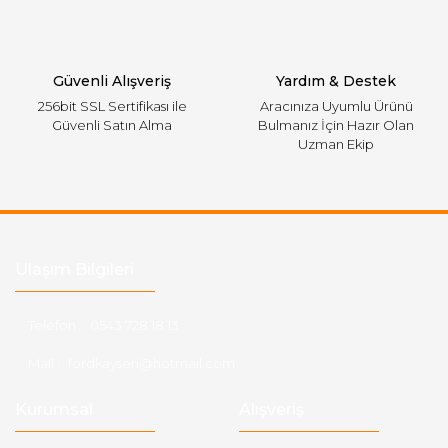
Gönder
Güvenli Alışveriş
Yardım & Destek
256bit SSL Sertifikası ile
Aracınıza Uyumlu Ürünü
Güvenli Satın Alma
Bulmanız İçin Hazır Olan
Uzman Ekip
Ulaşım Bilgileri
Telefon :
0543 728 18 13
Mail :
fordkayseri@hotmail.com
Kurumsal
Alışveriş