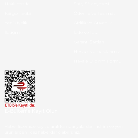
Hakkımızda
Satış Sözleşmesi
Kargo Takibi
Ödeme ve Teslimat
Yeni Üyelik
Gizlilik ve Güvenlik
İletişim
İade ve İptal
Garanti Şartları
Hesap Numaralarımız
Havale Bildirim Formu
E-Bülten'e Kayıt Olun
Haber listemize kayıt olarak kampanyalardan,indirim ve yeni
ürünlerden ilk siz haberdar olabilirsiniz.