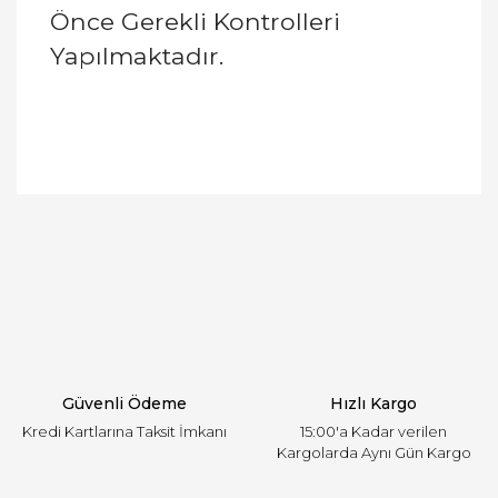
Önce Gerekli Kontrolleri
Yapılmaktadır.
Bu ürünün fiyat bilgisi, resim, ürün açıklamalarında
ve diğer konularda yetersiz gördüğünüz noktaları
Bu ürüne ilk yorumu siz yapın!
öneri formunu kullanarak tarafımıza iletebilirsiniz.
Görüş ve önerileriniz için teşekkür ederiz.
Yorum Yaz
Ürün resmi kalitesiz, bozuk veya görüntülenemiyor.
Ürün açıklamasında eksik bilgiler bulunuyor.
Ürün bilgilerinde hatalar bulunuyor.
Ürün fiyatı diğer sitelerden daha pahalı.
Güvenli Ödeme
Hızlı Kargo
Bu ürüne benzer farklı alternatifler olmalı.
Kredi Kartlarına Taksit İmkanı
15:00'a Kadar verilen
Kargolarda Aynı Gün Kargo