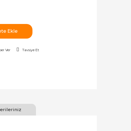
te Ekle
er Ver
Tavsiye Et
erileriniz