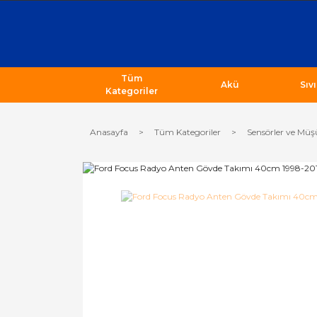
Tüm
Akü
Sıv
Kategoriler
Anasayfa
Tüm Kategoriler
Sensörler ve Müş