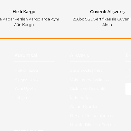
Hızlı Kargo
Güvenli Alışveriş
'a Kadar verilen Kargolarda Aynı
256bit SSL Sertifikası ile Güvenl
Gün Kargo
Alma
Gönder
Kurumsal
Alışveriş
E-
Hakkımızda
Satış Sözleşmesi
Ha
ve 
Kargo Takibi
Ödeme ve Teslimat
Yeni Üyelik
Gizlilik ve Güvenlik
İletişim
İade ve İptal
Garanti Şartları
Hesap Numaralarımız
Havale Bildirim Formu