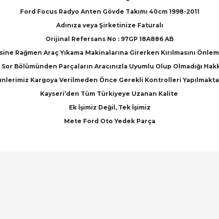
Ford Focus Radyo Anten Gövde Takımı 40cm 1998-2011
Adınıza veya Şirketinize Faturalı
Orijinal Refersans No : 97GP 18A886 AB
ne Rağmen Araç Yıkama Makinalarına Girerken Kırılmasını Önleme
Sor Bölümünden Parçaların Aracınızla Uyumlu Olup Olmadığı Hakkınd
nlerimiz Kargoya Verilmeden Önce Gerekli Kontrolleri Yapılmakta
Kayseri’den Tüm Türkiyeye Uzanan Kalite
Ek İşimiz Değil, Tek İşimiz
Mete Ford Oto Yedek Parça
arında ve diğer konularda yetersiz gördüğünüz noktaları öneri formunu ku
Bu ürüne ilk yorumu siz yapın!
emiyor.
Yorum Yaz