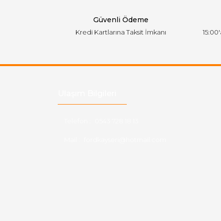
Bu ürüne benzer farklı alternatifler olmalı.
Güvenli Ödeme
Kredi Kartlarına Taksit İmkanı
15:00
Ulaşım Bilgileri
Telefon :
0543 728 18 13
Mail :
fordkayseri@hotmail.com