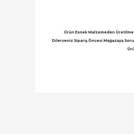
Ürün Esnek Malzemeden Üretilmesi
Dilerseniz Sipariş Öncesi Mağazaya Soru 
Ürü
Bu ürünün fiyat bilgisi, resim, ürün açıklamal
Görüş ve önerileriniz için teşekkür ederiz.
Ürün resmi kalitesiz, bozuk veya görüntülen
Ürün açıklamasında eksik bilgiler bulunuyor.
Ürün bilgilerinde hatalar bulunuyor.
Ürün fiyatı diğer sitelerden daha pahalı.