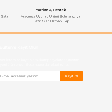
Yardım & Destek
i Satın
Aracınıza Uyumlu Ürünü Bulmanız İçin
Hazır Olan Uzman Ekip
Bülten'e Kayıt Olun
ber listemize kayıt olarak kampanyalardan,indirim
yeni ürünlerden ilk siz haberdar olabilirsiniz.
Kayıt Ol