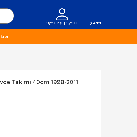
Üye Girişi
|
Üye Ol
(
) Adet
kibi
1
vde Takımı 40cm 1998-2011