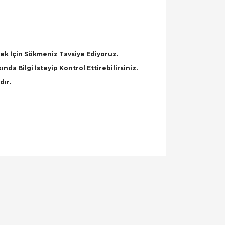
k İçin Sökmeniz Tavsiye Ediyoruz.
a Bilgi İsteyip Kontrol Ettirebilirsiniz.
dır.
llanarak tarafımıza iletebilirsiniz.