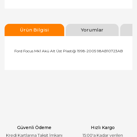
Ürün Bilgisi
Yorumlar
Ford Focus Mk1 Akü Alt Üst Plastiği 1998-2005 98AB10723AB
Bu ürünün fiyat bilgisi, resim, ürün açıklamalarında
ve diğer konularda yetersiz gördüğünüz noktaları
Bu ürüne ilk yorumu siz yapın!
öneri formunu kullanarak tarafımıza iletebilirsiniz.
Görüş ve önerileriniz için teşekkür ederiz.
Yorum Yaz
Ürün resmi kalitesiz, bozuk veya görüntülenemiyor.
Ürün açıklamasında eksik bilgiler bulunuyor.
Ürün bilgilerinde hatalar bulunuyor.
Ürün fiyatı diğer sitelerden daha pahalı.
Güvenli Ödeme
Hızlı Kargo
Bu ürüne benzer farklı alternatifler olmalı.
Kredi Kartlarına Taksit İmkanı
15:00'a Kadar verilen