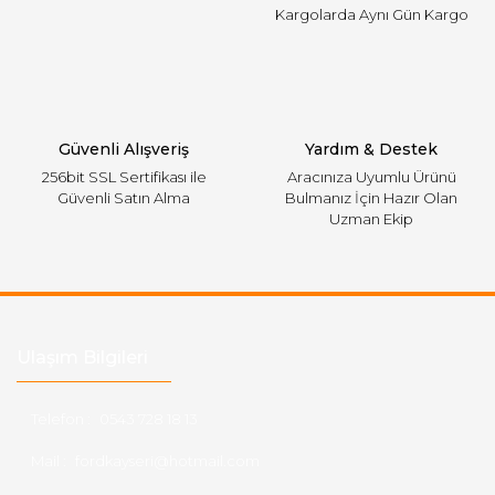
Kargolarda Aynı Gün Kargo
Gönder
Güvenli Alışveriş
Yardım & Destek
256bit SSL Sertifikası ile
Aracınıza Uyumlu Ürünü
Güvenli Satın Alma
Bulmanız İçin Hazır Olan
Uzman Ekip
Ulaşım Bilgileri
Telefon :
0543 728 18 13
Mail :
fordkayseri@hotmail.com