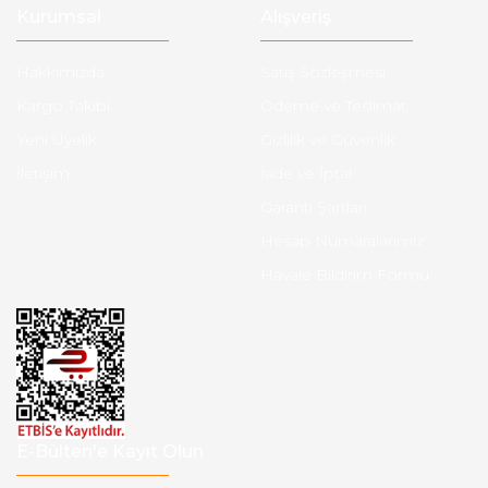
Kurumsal
Alışveriş
Hakkımızda
Satış Sözleşmesi
Kargo Takibi
Ödeme ve Teslimat
Yeni Üyelik
Gizlilik ve Güvenlik
İletişim
İade ve İptal
Garanti Şartları
Hesap Numaralarımız
Havale Bildirim Formu
E-Bülten'e Kayıt Olun