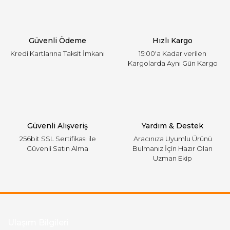
Ürün bilgilerinde hatalar bulunuyor.
Ürün fiyatı diğer sitelerden daha pahalı.
Güvenli Ödeme
Hızlı Kargo
Bu ürüne benzer farklı alternatifler olmalı.
Kredi Kartlarına Taksit İmkanı
15:00'a Kadar verilen
Kargolarda Aynı Gün Kargo
Gönder
Güvenli Alışveriş
Yardım & Destek
256bit SSL Sertifikası ile
Aracınıza Uyumlu Ürünü
Güvenli Satın Alma
Bulmanız İçin Hazır Olan
Uzman Ekip
Ulaşım Bilgileri