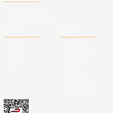
Telefon :
0543 728 18 13
Mail :
fordkayseri@hotmail.com
Kurumsal
Alışveriş
Hakkımızda
Satış Sözleşmesi
Kargo Takibi
Ödeme ve Teslimat
Yeni Üyelik
Gizlilik ve Güvenlik
İletişim
İade ve İptal
Garanti Şartları
Hesap Numaralarımız
Havale Bildirim Formu