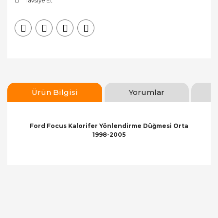
Tavsiye Et
Ürün Bilgisi
Yorumlar
Ford Focus Kalorifer Yönlendirme Düğmesi Orta
1998-2005
Bu ürünün fiyat bilgisi, resim, ürün açıklamalarında
ve diğer konularda yetersiz gördüğünüz noktaları
Bu ürüne ilk yorumu siz yapın!
öneri formunu kullanarak tarafımıza iletebilirsiniz.
Görüş ve önerileriniz için teşekkür ederiz.
Yorum Yaz
Ürün resmi kalitesiz, bozuk veya görüntülenemiyor.
Ürün açıklamasında eksik bilgiler bulunuyor.