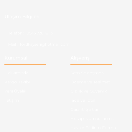
Ulaşım Bilgileri
Telefon :
0543 728 18 13
Mail :
fordkayseri@hotmail.com
Kurumsal
Alışveriş
Hakkımızda
Satış Sözleşmesi
Kargo Takibi
Ödeme ve Teslimat
Yeni Üyelik
Gizlilik ve Güvenlik
İletişim
İade ve İptal
Garanti Şartları
Hesap Numaralarımız
Havale Bildirim Formu