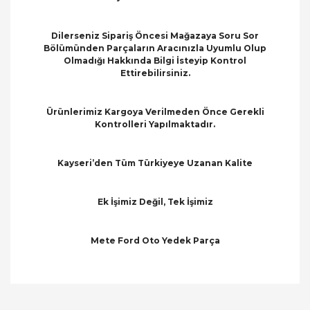
Dilerseniz Sipariş Öncesi Mağazaya Soru Sor
Bölümünden Parçaların Aracınızla Uyumlu Olup
Olmadığı Hakkında Bilgi İsteyip Kontrol
Ettirebilirsiniz.
Ürünlerimiz Kargoya Verilmeden Önce Gerekli
Kontrolleri Yapılmaktadır.
Kayseri’den Tüm Türkiyeye Uzanan Kalite
Ek İşimiz Değil, Tek İşimiz
Mete Ford Oto Yedek Parça
Bu ürünün fiyat bilgisi, resim, ürün açıklamalarında
ve diğer konularda yetersiz gördüğünüz noktaları
Bu ürüne ilk yorumu siz yapın!
öneri formunu kullanarak tarafımıza iletebilirsiniz.
Görüş ve önerileriniz için teşekkür ederiz.