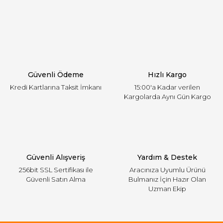
Yorum Yaz
Ürün resmi kalitesiz, bozuk veya görüntülenemiyor.
Ürün açıklamasında eksik bilgiler bulunuyor.
Ürün bilgilerinde hatalar bulunuyor.
Ürün fiyatı diğer sitelerden daha pahalı.
Güvenli Ödeme
Hızlı Kargo
Bu ürüne benzer farklı alternatifler olmalı.
Kredi Kartlarına Taksit İmkanı
15:00'a Kadar verilen
Kargolarda Aynı Gün Kargo
Gönder
Güvenli Alışveriş
Yardım & Destek
256bit SSL Sertifikası ile
Aracınıza Uyumlu Ürünü
Güvenli Satın Alma
Bulmanız İçin Hazır Olan
Uzman Ekip