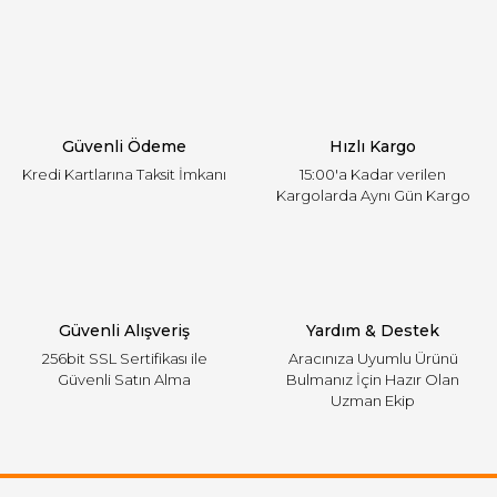
Yorum Yaz
Ürün resmi kalitesiz, bozuk veya görüntülenemiyor.
Ürün açıklamasında eksik bilgiler bulunuyor.
Ürün bilgilerinde hatalar bulunuyor.
Ürün fiyatı diğer sitelerden daha pahalı.
Güvenli Ödeme
Hızlı Kargo
Bu ürüne benzer farklı alternatifler olmalı.
Kredi Kartlarına Taksit İmkanı
15:00'a Kadar verilen
Kargolarda Aynı Gün Kargo
Gönder
Güvenli Alışveriş
Yardım & Destek
256bit SSL Sertifikası ile
Aracınıza Uyumlu Ürünü
Güvenli Satın Alma
Bulmanız İçin Hazır Olan
Uzman Ekip