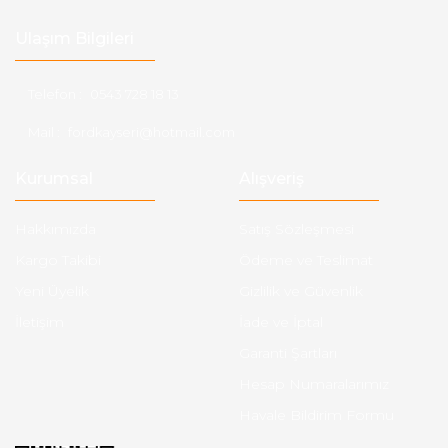
Ulaşım Bilgileri
Telefon :
0543 728 18 13
Mail :
fordkayseri@hotmail.com
Kurumsal
Alışveriş
Hakkımızda
Satış Sözleşmesi
Kargo Takibi
Ödeme ve Teslimat
Yeni Üyelik
Gizlilik ve Güvenlik
İletişim
İade ve İptal
Garanti Şartları
Hesap Numaralarımız
Havale Bildirim Formu