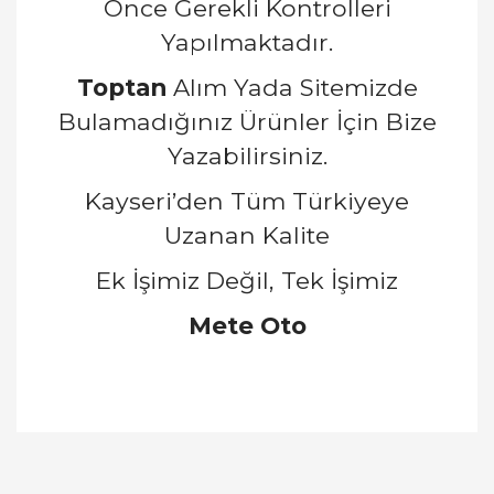
Önce Gerekli Kontrolleri
Yapılmaktadır.
Toptan
Alım Yada Sitemizde
Bulamadığınız Ürünler İçin Bize
Yazabilirsiniz.
Kayseri’den Tüm Türkiyeye
Uzanan Kalite
Ek İşimiz Değil, Tek İşimiz
Mete Oto
Bu ürünün fiyat bilgisi, resim, ürün açıklamalarında
ve diğer konularda yetersiz gördüğünüz noktaları
Bu ürüne ilk yorumu siz yapın!
öneri formunu kullanarak tarafımıza iletebilirsiniz.
Görüş ve önerileriniz için teşekkür ederiz.