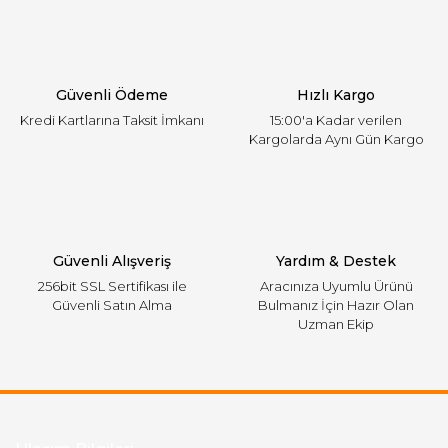
Ürün açıklamasında eksik bilgiler bulunuyor.
Ürün bilgilerinde hatalar bulunuyor.
Ürün fiyatı diğer sitelerden daha pahalı.
Güvenli Ödeme
Hızlı Kargo
Bu ürüne benzer farklı alternatifler olmalı.
Kredi Kartlarına Taksit İmkanı
15:00'a Kadar verilen
Kargolarda Aynı Gün Kargo
Gönder
Güvenli Alışveriş
Yardım & Destek
256bit SSL Sertifikası ile
Aracınıza Uyumlu Ürünü
Güvenli Satın Alma
Bulmanız İçin Hazır Olan
Uzman Ekip