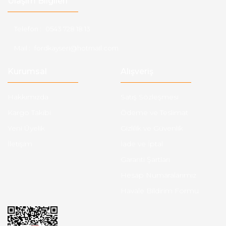
Ulaşım Bilgileri
Telefon :
0543 728 18 13
Mail :
fordkayseri@hotmail.com
Kurumsal
Alışveriş
Hakkımızda
Satış Sözleşmesi
Kargo Takibi
Ödeme ve Teslimat
Yeni Üyelik
Gizlilik ve Güvenlik
İletişim
İade ve İptal
Garanti Şartları
Hesap Numaralarımız
Havale Bildirim Formu