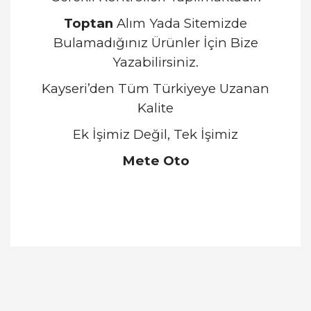
Toptan
Alım Yada Sitemizde
Bulamadığınız Ürünler İçin Bize
Yazabilirsiniz.
Kayseri’den Tüm Türkiyeye Uzanan
Kalite
Ek İşimiz Değil, Tek İşimiz
Mete Oto
Bu ürünün fiyat bilgisi, resim, ürün açıklamalarında
ve diğer konularda yetersiz gördüğünüz noktaları
Bu ürüne ilk yorumu siz yapın!
öneri formunu kullanarak tarafımıza iletebilirsiniz.
Görüş ve önerileriniz için teşekkür ederiz.
Yorum Yaz
Ürün resmi kalitesiz, bozuk veya görüntülenemiyor.